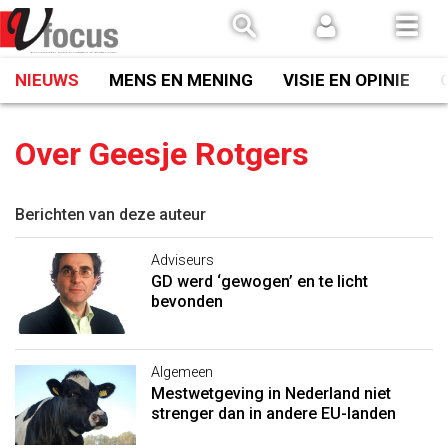
Spring
naar
inhoud
NIEUWS
MENS EN MENING
VISIE EN OPINIE
Over Geesje Rotgers
Berichten van deze auteur
Adviseurs
GD werd ‘gewogen’ en te licht
bevonden
Algemeen
Mestwetgeving in Nederland niet
strenger dan in andere EU-landen