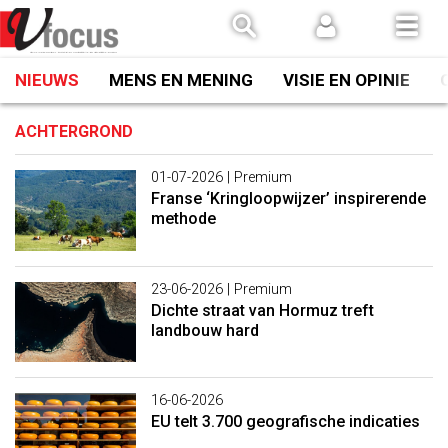
Spring
naar
inhoud
NIEUWS
MENS EN MENING
VISIE EN OPINIE
ACHTERGROND
01-07-2026
| Premium
Franse ‘Kringloopwijzer’ inspirerende
methode
23-06-2026
| Premium
Dichte straat van Hormuz treft
landbouw hard
16-06-2026
EU telt 3.700 geografische indicaties