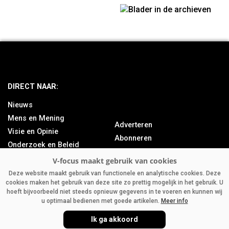
Blader in de archieven
DIRECT NAAR:
Nieuws
Mens en Mening
Adverteren
Visie en Opinie
Abonneren
Onderzoek en Beleid
Over ons
Achtergrond
Contact
Bedrijfsnieuws
Deze website maakt gebruik van functionele en analytische cookies. Deze
cookies maken het gebruik van deze site zo prettig mogelijk in het gebruik. U
Column
hoeft bijvoorbeeld niet steeds opnieuw gegevens in te voeren en kunnen wij
u optimaal bedienen met goede artikelen.
Meer info
Ik ga akkoord
V-FOCUS.NL
|
DISCLAIMER
|
PRIVACY
|
AGRIMEDIA