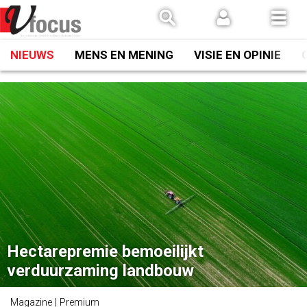
Spring
naar
inhoud
NIEUWS
MENS EN MENING
VISIE EN OPINIE
Hectarepremie bemoeilijkt
verduurzaming landbouw
Magazine | Premium