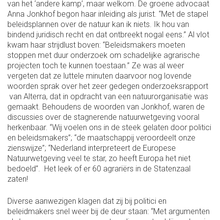
van het ‘andere kamp’, maar welkom. De groene advocaat
Anna Jonkhof begon haar inleiding als jurist. “Met de stapel
beleidsplannen over de natuur kan ik niets. Ik hou van
bindend juridisch recht en dat ontbreekt nogal eens.” Al vlot
kwam haar strijdlust boven: “Beleidsmakers moeten
stoppen met duur onderzoek om schadelijke agrarische
projecten toch te kunnen toestaan.” Ze was al weer
vergeten dat ze luttele minuten daarvoor nog lovende
woorden sprak over het zeer gedegen onderzoeksrapport
van Alterra, dat in opdracht van een natuurorganisatie was
gemaakt. Behoudens de woorden van Jonkhof, waren de
discussies over de stagnerende natuurwetgeving vooral
herkenbaar. “Wij voelen ons in de steek gelaten door politici
en beleidsmakers”; “de maatschappij veroordeelt onze
zienswijze”; “Nederland interpreteert de Europese
Natuurwetgeving veel te star, zo heeft Europa het niet
bedoeld”. Het leek of er 60 agrariërs in de Statenzaal
zaten!
Diverse aanwezigen klagen dat zij bij politici en
beleidmakers snel weer bij de deur staan: “Met argumenten