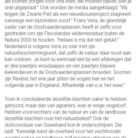
als boeren zorgen voor ons eten, die moeten blijven, ben je
snel uitgepraat.” Ook worden de media aangeklaagd: “Wij
krijgen de Zwarte Piet als een nieuwbouwproject stagneert
vanwege een bijzondere soort.” Frans Vera, de geestelijk
vader van de Oostvaardersplassen, heeft er zelfs voor
gestreden om zijn Flevolandse wildernisnatuur buiten de
Natura 2000 te houden. “Helaas is mij dat niet gelukt.”
Nederland is volgens Vera zo star met zijn
natuurbeschermingswet, dat zelfs de natuur daar nooit aan
kan voldoen. Je kunt nu eenmaal niet bij wet afdwingen dat
er drie paartjes woudaapjes en vier paartjes blauwe
kiekendieven in de Oostvaardersplassen broeden. Soorten
zijn flexibel, het ene jaar zitten de vogels hier en het
volgende jaar in Engeland. Afhankelijk van o.a. het weer.”
Toen ik concludeerde dezelfde klachten vaker te hebben
gehoord, maar dan van agrariërs, was er enige ongeloof.
Hebben voorvechters van de natuur en van de landbouw
dezelfde klachten over het natuurbeleid? Ook de
slotconclusie van Ouwehand kon ik onderschrijven. Die
luidt: “Kennelijk kiest de overheid voor het vechtmodel
waarbij natuur en landbouw zelf moeten uitmaken wie de