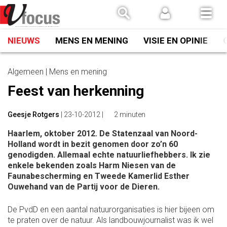
Spring
naar
inhoud
NIEUWS
MENS EN MENING
VISIE EN OPINIE
Algemeen | Mens en mening
Feest van herkenning
Geesje Rotgers
|
23-10-2012
|
2 minuten
Haarlem, oktober 2012. De Statenzaal van Noord-
Holland wordt in bezit genomen door zo’n 60
genodigden. Allemaal echte natuurliefhebbers. Ik zie
enkele bekenden zoals Harm Niesen van de
Faunabescherming en Tweede Kamerlid Esther
Ouwehand van de Partij voor de Dieren.
De PvdD en een aantal natuurorganisaties is hier bijeen om
te praten over de natuur. Als landbouwjournalist was ik wel