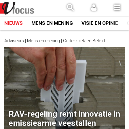
Spring
naar
inhoud
NIEUWS
MENS EN MENING
VISIE EN OPINIE
Adviseurs | Mens en mening | Onderzoek en Beleid
RAV-regeling remt innovatie in
emissiearme veestallen