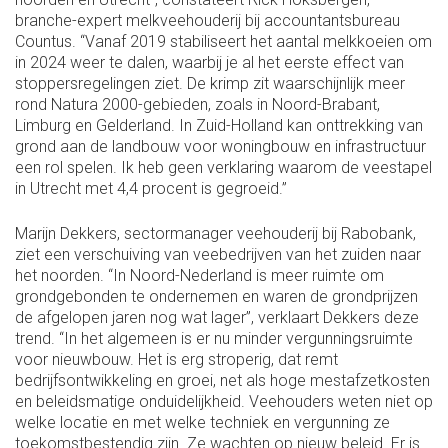
branche-expert melkveehouderij bij accountantsbureau
Countus. “Vanaf 2019 stabiliseert het aantal melkkoeien om
in 2024 weer te dalen, waarbij je al het eerste effect van
stoppersregelingen ziet. De krimp zit waarschijnlijk meer
rond Natura 2000-gebieden, zoals in Noord-Brabant,
Limburg en Gelderland. In Zuid-Holland kan onttrekking van
grond aan de landbouw voor woningbouw en infrastructuur
een rol spelen. Ik heb geen verklaring waarom de veestapel
in Utrecht met 4,4 procent is gegroeid.”
Marijn Dekkers, sectormanager veehouderij bij Rabobank,
ziet een verschuiving van veebedrijven van het zuiden naar
het noorden. “In Noord-Nederland is meer ruimte om
grondgebonden te ondernemen en waren de grondprijzen
de afgelopen jaren nog wat lager”, verklaart Dekkers deze
trend. “In het algemeen is er nu minder vergunningsruimte
voor nieuwbouw. Het is erg stroperig, dat remt
bedrijfsontwikkeling en groei, net als hoge mestafzetkosten
en beleidsmatige onduidelijkheid. Veehouders weten niet op
welke locatie en met welke techniek en vergunning ze
toekomstbestendig zijn. Ze wachten op nieuw beleid. Er is