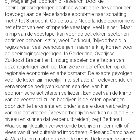
bij Wageningen Economic Research. Door de
beëindigingsregelingen daalt de waarde die de veehouderij
toevoegt aan de Nederlandse economie naar schatting
met 7 tot 8 procent. Op de totale Nederlandse economie is
het effect van een krimpende veestapel veel kleiner. “Maar
krimp van de veestapel kan voor de betrokken sector en
bedrijven behoorlijk zijn”, weet Berkhout, “bijvoorbeeld in
regio’s waar veel veehouderijen in aanmerking komen voor
de beëindigingsregelingen. In Gelderland, Overijssel,
Zuidoost-Brabant en Limburg stapelen de effecten van
deze regelingen zich op. Dan zie je meer effecten op de
regionale economie en arbeidsmarkt. De exacte gevolgen
voor de keten zijn moeilijk in te schatten.” Toeleverende en
verwerkende bedrijven kunnen een deel van hun
economische activiteiten verliezen. Een deel van de krimp
van de veestapel zullen bedrijven in de keten opvangen
door zich te heroriënteren, onder andere door verbreding
van hun activiteiten. “Veevoer­bedrijven werken nu al op EU-
niveau en kunnen dat verder uitbreiden”, zegt Berkhout.
Waarschijnlijk zullen verwerkende bedrijven meer melk of
vlees vanuit het buitenland importeren. FrieslandCampina en
A-Ware halen nu al melk over de grens. De komende jaren