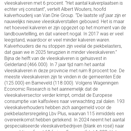
vleeskalveren met 6 procent. “Het aantal kalverplaatsen is
echter vrij constant”, vertelt Albert Wouters, hoofd
kalverhouderij van Van Drie Group. “De laatste vijf jaar zijn er
nauwelijks nieuwe vleeskalverstallen gebouwd. Het is maar
net hoeveel kalveren er zijn opgezet op het moment van de
landbouwtellling, en dat varieert nogal. In 2017 was er veel
leegstand, waardoor er veel minder kalveren waren.
Kalverhouders die nu stoppen zijn veelal de piekbelasters,
dat gaan we in 2025 terugzien in minder vleeskalveren.”
Bijna de helft van de vleeskalveren is gehuisvest in
Gelderland (466.000). In 7 jaar tijd nam het aantal
vleeskalveren in deze provincie met ruim 8 procent toe. De
meeste vleeskalveren zijn te vinden in de gemeenten Ede
(125.000) en Barneveld (118.000). Volgens Wageningen
Economic Research is het aannemelijk dat de
vleeskalversector verder krimpt, omdat de Europese
consumptie van kalfsvlees naar verwachting zal dalen. 193
vleeskalverhouders hebben zich aangemeld voor de
piekbelastersregeling Lbv Plus, waarvan 115 inmiddels een
overeenkomst hebben getekend. In 2024 neemt het aantal
gespecialiseerde vleeskalverbedrijven (blank en rosé) naar