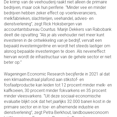
De krimp van de veehouderij raakt niet alleen de primaire
bedrijven, maar ook hun periferie. “Minder vee en minder
bedrijven hebben zeker effect op voerleveranciers,
melkfabrieken, slachterijen, veehandel, advies- en
dienstverlening”, zegt Rick Hoksbergen van
accountantsbureau Countus. Marijn Dekkers van Rabobank
deelt die opvatting: “Als je als veehouder niet meer kunt
investeren in de ontwikkeling van je bedrijf, vervalt een
bepaald investeringsritme en wordt het steeds lastiger om
alsnog bepaalde investeringen te doen. Als neveneffect
hiervan wordt de infrastructuur van de gehele sector er niet
beter op.”
Wageningen Economic Research becijferde in 2021 al dat
een klimaatneutraal plafond aan stikstof- en
fosfaatproductie kan leiden tot 12 procent minder melk- en
kalfkoeien, 30 procent minder fokvarkens en 35 procent
minder vleesvarkens. “Uit deze sociaal-economische
evaluatie blijkt ook dat het jaarlijks 32.000 banen kost in de
primaire sector en in toe- en afnemende industrie en
dienstverlening”, zegt Petra Berkhout, landbouweconoom