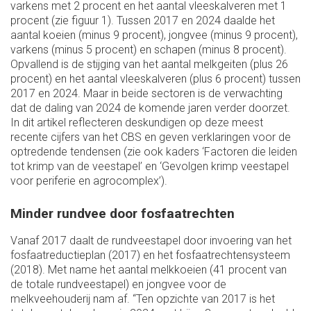
varkens met 2 procent en het aantal vleeskalveren met 1
procent (zie figuur 1). Tussen 2017 en 2024 daalde het
aantal koeien (minus 9 procent), jongvee (minus 9 procent),
varkens (minus 5 procent) en schapen (minus 8 procent).
Opvallend is de stijging van het aantal melkgeiten (plus 26
procent) en het aantal vleeskalveren (plus 6 procent) tussen
2017 en 2024. Maar in beide sectoren is de verwachting
dat de daling van 2024 de komende jaren verder doorzet.
In dit artikel reflecteren deskundigen op deze meest
recente cijfers van het CBS en geven verklaringen voor de
optredende tendensen (zie ook kaders ‘Factoren die leiden
tot krimp van de veestapel’ en ‘Gevolgen krimp veestapel
voor periferie en agrocomplex’).
Minder rundvee door fosfaatrechten
Vanaf 2017 daalt de rundveestapel door invoering van het
fosfaatreductieplan (2017) en het fosfaatrechtensysteem
(2018). Met name het aantal melkkoeien (41 procent van
de totale rundveestapel) en jongvee voor de
melkveehouderij nam af. “Ten opzichte van 2017 is het