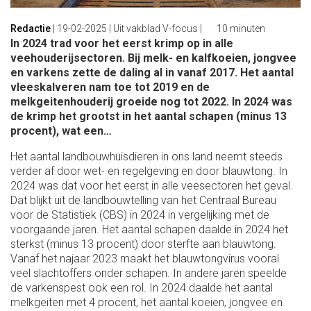
Redactie
|
19-02-2025
| Uit vakblad V-focus |
10 minuten
In 2024 trad voor het eerst krimp op in alle
veehouderijsectoren. Bij melk- en kalfkoeien, jongvee
en varkens zette de daling al in vanaf 2017. Het aantal
vleeskalveren nam toe tot 2019 en de
melkgeitenhouderij groeide nog tot 2022. In 2024 was
de krimp het grootst in het aantal schapen (minus 13
procent), wat een…
Het aantal landbouwhuisdieren in ons land neemt steeds
verder af door wet- en regelgeving en door blauwtong. In
2024 was dat voor het eerst in alle veesectoren het geval.
Dat blijkt uit de landbouwtelling van het Centraal Bureau
voor de Statistiek (CBS) in 2024 in vergelijking met de
voorgaande jaren. Het aantal schapen daalde in 2024 het
sterkst (minus 13 procent) door sterfte aan blauwtong.
Vanaf het najaar 2023 maakt het blauwtongvirus vooral
veel slachtoffers onder schapen. In andere jaren speelde
de varkenspest ook een rol. In 2024 daalde het aantal
melkgeiten met 4 procent, het aantal koeien, jongvee en