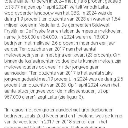
totale aantal runderen in 2024 met bijna 8 procent gedaald
tot 3,77 miljoen op 1 april 2024”, vertelt Vinodh Lalta,
woordvoerder landbouw van het CBS. In 2024 was de
daling 1,9 procent ten opzichte van 2023 en waren er 1,54
miljoen koeien in Nederland. De gemeenten Súdwest-
Fryslân en De Fryske Marren telden de meeste melkkoeien,
namelijk 65.000 en 34.000. In 2024 waren er 13.000
bedrijven met melkvee, 2,6 procent minder dan een jaar
eerder. Ten opzichte van 2017 nam het aantal
melkveebedrijven af met bijna een kwart (23 procent). Om
binnen de fosfaatrechten voldoende te kunnen melken, zijn
melkveehouders ook veel minder jongvee gaan
aanhouden. “Ten opzichte van 2017 is het aantal stuks
jongvee gedaald met 19 procent. In 2024 was de daling 2,5
procent ten opzichte van 2023. Op 1 april 2024 kwam het
aantal stuks jongvee voor de melkveehouderij uit op
967.000 dieren”, zegt Lalta (zie figuur 3).
“In regio’s met een groter aandeel niet-grondgebonden
bedrijven, zoals Zuid-Nederland en Flevoland, was de krimp
van de veestapel in 2017 en 2018 sterker dan in het
noorden en Utrecht”, constateert Rick Hoksbergen,