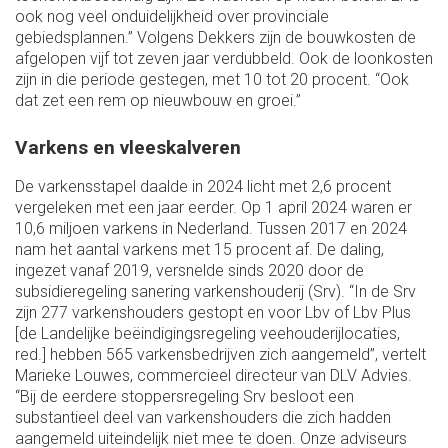
ook nog veel onduidelijkheid over provinciale
gebiedsplannen.” Volgens Dekkers zijn de bouwkosten de
afgelopen vijf tot zeven jaar verdubbeld. Ook de loonkosten
zijn in die periode gestegen, met 10 tot 20 procent. “Ook
dat zet een rem op nieuwbouw en groei.”
Varkens en vleeskalveren
De varkensstapel daalde in 2024 licht met 2,6 procent
vergeleken met een jaar eerder. Op 1 april 2024 waren er
10,6 miljoen varkens in Nederland. Tussen 2017 en 2024
nam het aantal varkens met 15 procent af. De daling,
ingezet vanaf 2019, versnelde sinds 2020 door de
subsidieregeling sanering varkenshouderij (Srv). “In de Srv
zijn 277 varkenshouders gestopt en voor Lbv of Lbv Plus
[de Landelijke beëindigingsregeling veehouderijlocaties,
red.] hebben 565 varkensbedrijven zich aangemeld”, vertelt
Marieke Louwes, commercieel directeur van DLV Advies.
“Bij de eerdere stoppersregeling Srv besloot een
substantieel deel van varkenshouders die zich hadden
aangemeld uiteindelijk niet mee te doen. Onze adviseurs