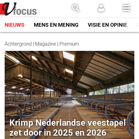
Spring
naar
inhoud
NIEUWS
MENS EN MENING
VISIE EN OPINIE
Achtergrond | Magazine | Premium
Krimp Nederlandse veestapel
zet door in 2025 en 2026