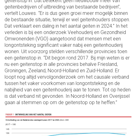
geitenstop in. Dat betekent geen nieuwbouw meer van
geitenbedrijven of uitbreiding van bestaande bedrijven”,
vertelt Louwes. “Er is dus geen groei meer mogelijk binnen
de bestaande situatie, terwijl er wel geitenhouders stoppen.
Dat verklaart een daling in het aantal geiten in 2024.” In het
verleden is bij een onderzoek Veehouderij en Gezondheid
Omwonenden (VGO) aangetoond dat mensen met een
longontsteking significant vaker nabij een geitenhouderij
wonen. Uit voorzorg stelden verschillende provincies toen
een geitenstop in. “Dit begon rond 2017. Bij mijn weten is er
nu een geitenstop in alle provincies behalve Friesland,
Groningen, Zeeland, Noord-Holland en Zuid-Holland. Er
loopt nog altijd vervolgonderzoek om het causale verband
tussen het vaker voorkomen van longontsteking en de
nabijheid van een geitenhouderij aan te tonen. Tot op heden
is dat verband nit gevonden. In Noord-Holland en Overijssel
gaan al stemmen op om de geitenstop op te heffen.”