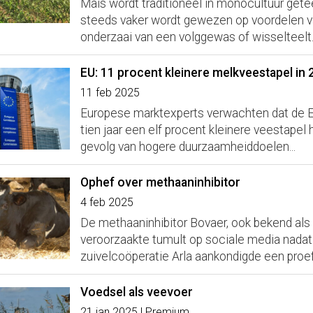
Maïs wordt traditioneel in monocultuur gete
steeds vaker wordt gewezen op voordelen 
onderzaai van een volggewas of wisselteelt..
EU: 11 procent kleinere melkveestapel in 
11 feb 2025
Europese marktexperts verwachten dat de 
tien jaar een elf procent kleinere veestapel 
gevolg van hogere duurzaamheiddoelen...
Ophef over methaaninhibitor
4 feb 2025
De methaaninhibitor Bovaer, ook bekend als
veroorzaakte tumult op sociale media nadat
zuivelcoöperatie Arla aankondigde een proef 
Voedsel als veevoer
21 jan 2025 | Premium