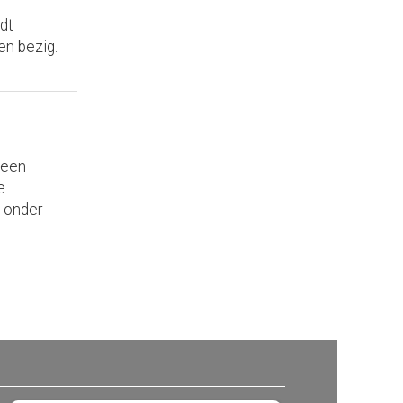
dt
en bezig.
 een
e
 onder