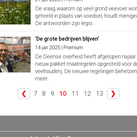
De vraag waarom op veel grond veevoer wor
geteeld in plaats van voedsel, houdt menige
De antwoorden zijn legio...
‘De grote bedrijven blijven’
14 jan 2025 | Premium
De Deense overheid heeft afgelopen najaar
nieuw pakket maatregelen opgesteld voor d
veehouderij. De nieuwe regelingen behelzen
meer...
❮
7
8
9
10
11
12
13
❯