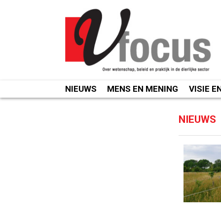
Spring
naar
inhoud
NIEUWS
MENS EN MENING
VISIE E
NIEUWS