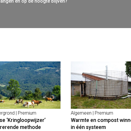
vangen en op de hoogte blijven?
ergrond | Premium
Algemeen | Premium
se ‘Kringloopwijzer’
Warmte en compost winn
irerende methode
in één systeem