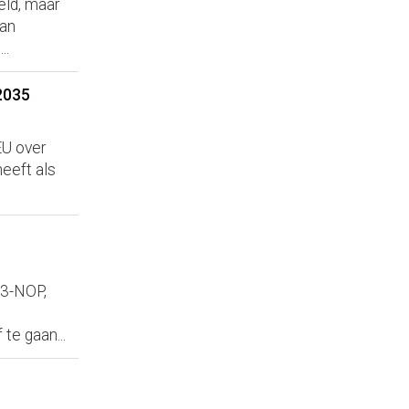
eld, maar
van
..
2035
EU over
heeft als
 3-NOP,
te gaan...