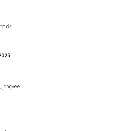
wat de
 2025
, jongvee