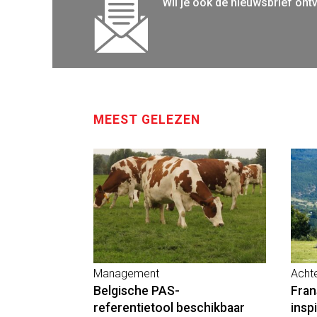
Wil je ook de nieuwsbrief ont
MEEST GELEZEN
Management
Acht
Belgische PAS-
Fran
referentietool beschikbaar
insp