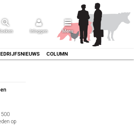
Zoeken
Inloggen
Menu
BEDRIJFSNIEUWS
COLUMN
 en
n 500
eden op