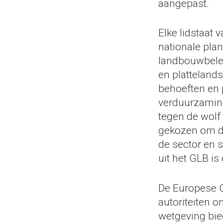
aangepast.
Elke lidstaat 
nationale pla
landbouwbelei
en platteland
behoeften en p
verduurzamin
tegen de wolf
gekozen om de
de sector en s
uit het GLB is
De Europese 
autoriteiten om
wetgeving bied