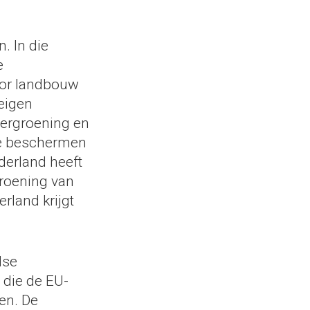
. In die
e
oor landbouw
eigen
vergroening en
te beschermen
derland heeft
roening van
rland krijgt
dse
t die de EU-
en. De