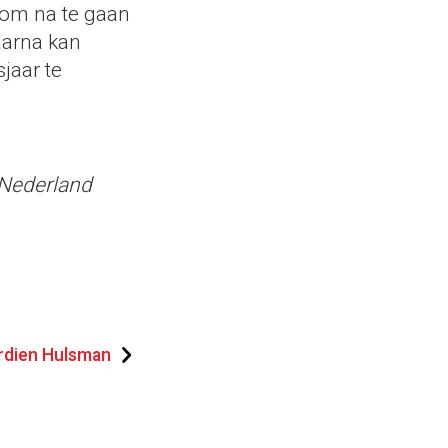
om na te gaan
aarna kan
jaar te
 Nederland
rdien Hulsman