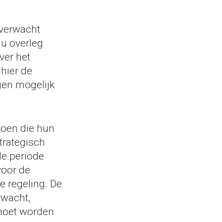
 verwacht
nu overleg
ver het
hier de
en mogelijk
doen die hun
trategisch
de periode
voor de
e regeling. De
rwacht,
 moet worden