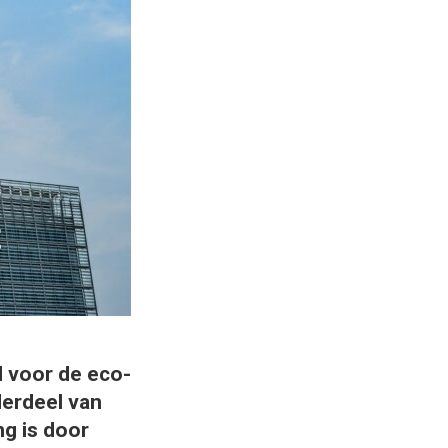
t
d voor de eco-
derdeel van
g is door