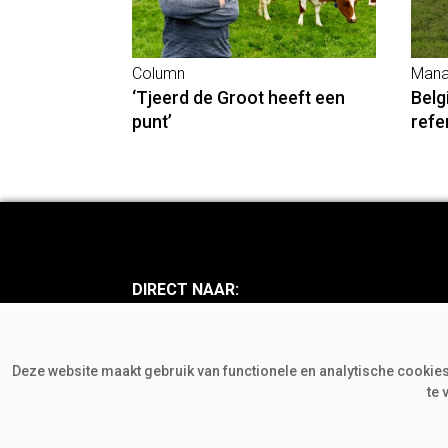
Column
Mana
‘Tjeerd de Groot heeft een
Belg
punt’
refe
DIRECT NAAR:
Nieuws
Achte
Mens en Mening
Bedri
Deze website maakt gebruik van functionele en analytische cookies.
Visie en Opinie
Colu
te 
Onderzoek en Beleid