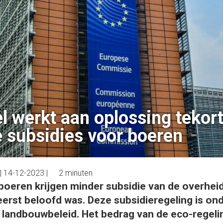
l werkt aan oplossing tekor
 subsidies voor boeren
|
14-12-2023
|
2 minuten
oeren krijgen minder subsidie van de overhei
eerst beloofd was. Deze subsidieregeling is on
landbouwbeleid. Het bedrag van de eco-regelin