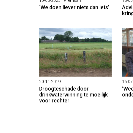
10-03-2025
| Premium
18-05
‘We doen liever niets dan iets’
Advi
krin
20-11-2019
16-07
Droogteschade door
‘Wee
drinkwaterwinning te moeilijk
onde
voor rechter