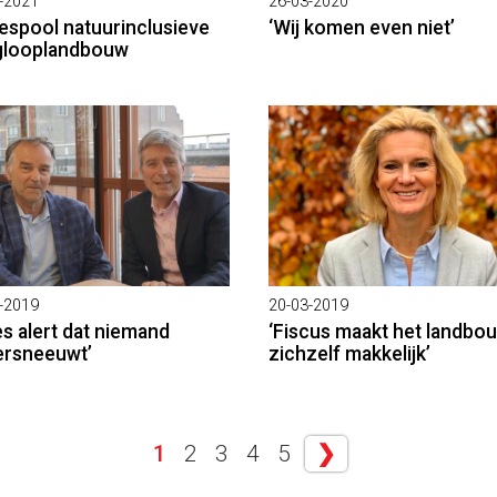
-2021
26-03-2020
espool natuurinclusieve
‘Wij komen even niet’
glooplandbouw
-2019
20-03-2019
s alert dat niemand
‘Fiscus maakt het landbo
rsneeuwt’
zichzelf makkelijk’
1
2
3
4
5
❯