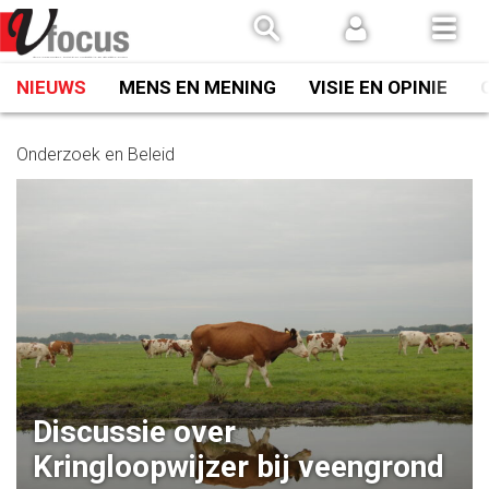
Spring
naar
inhoud
NIEUWS
MENS EN MENING
VISIE EN OPINIE
Onderzoek en Beleid
Discussie over
Kringloopwijzer bij veengrond