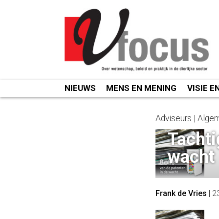
Spring
naar
inhoud
NIEUWS
MENS EN MENING
VISIE E
Adviseurs | Alg
Tachti
wacht
Frank de Vries
|
2