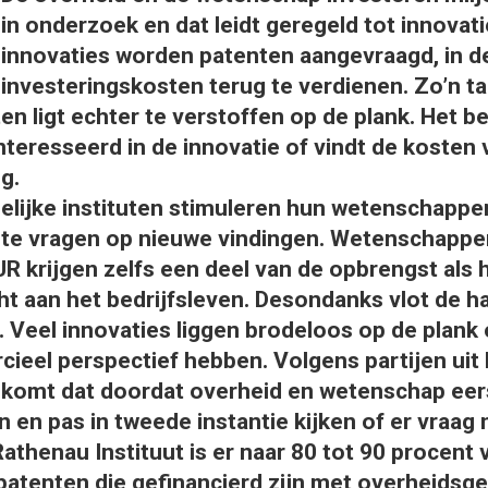
in onderzoek en dat leidt geregeld tot innovati
innovaties worden patenten aangevraagd, in d
investeringskosten terug te verdienen. Zo’n t
en ligt echter te verstoffen op de plank. Het be
ïnteresseerd in de innovatie of vindt de kosten 
g.
lijke instituten stimuleren hun wetenschappe
 te vragen op nieuwe vindingen. Wetenschappe
 krijgen zelfs een deel van de opbrengst als 
t aan het bedrijfsleven. Desondanks vlot de ha
. Veel innovaties liggen brodeloos op de plank 
eel perspectief hebben. Volgens partijen uit 
n komt dat doordat overheid en wetenschap eer
 en pas in tweede instantie kijken of er vraag n
athenau Instituut is er naar 80 tot 90 procent 
 patenten die gefinancierd zijn met overheidsge