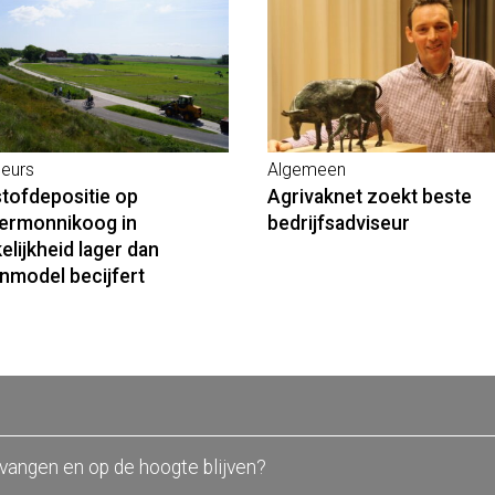
seurs
Algemeen
stofdepositie op
Agrivaknet zoekt beste
ermonnikoog in
bedrijfsadviseur
elijkheid lager dan
nmodel becijfert
tvangen en op de hoogte blijven?