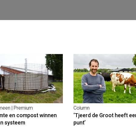
meen | Premium
Column
te en compost winnen
‘Tjeerd de Groot heeft ee
én systeem
punt’