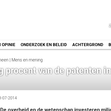
N OPINIE
ONDERZOEK EN BELEID
ACHTERGROND
emeen | Mens en mening
g procent van de patenten in
3-07-2014
De overheid en de wetenschap investeren milj