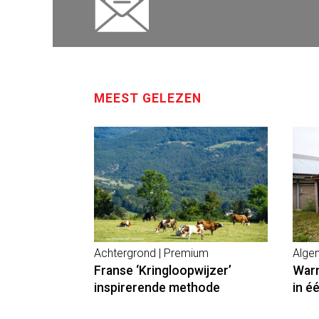
MEEST GELEZEN
Achtergrond | Premium
Alge
Franse ‘Kringloopwijzer’
Warm
inspirerende methode
in é