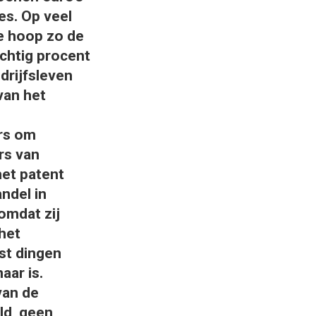
es. Op veel
e hoop zo de
achtig procent
drijfsleven
van het
rs om
rs van
het patent
ndel in
omdat zij
het
st dingen
aar is.
van de
ld, geen