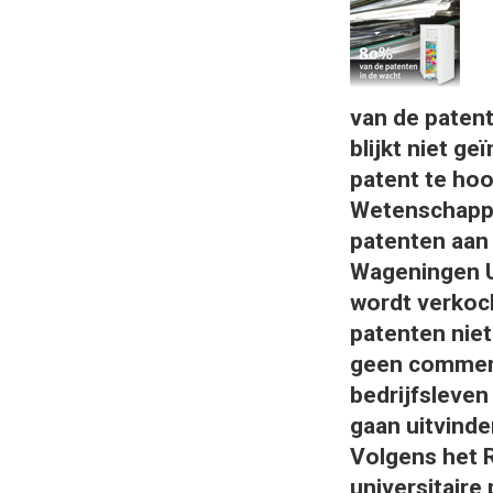
van de patent
blijkt niet ge
patent te hoo
Wetenschappe
patenten aan
Wageningen UR
wordt verkoch
patenten niet
geen commerci
bedrijfsleve
gaan uitvinden
Volgens het R
universitaire