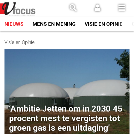
Spring
naar
inhoud
NIEUWS
MENS EN MENING
VISIE EN OPINIE
Visie en Opinie
‘Ambitie Jetten om in 2030 45
procent mest te vergisten tot
groen gas is een uitdaging’