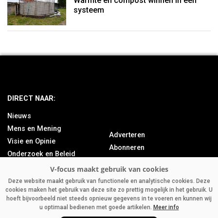
Warmte en compost winnen in één
systeem
DIRECT NAAR:
Nieuws
Mens en Mening
Adverteren
Visie en Opinie
Abonneren
Onderzoek en Beleid
Over ons
Achtergrond
Contact
Bedrijfsnieuws
Deze website maakt gebruik van functionele en analytische cookies. Deze
cookies maken het gebruik van deze site zo prettig mogelijk in het gebruik. U
Column
hoeft bijvoorbeeld niet steeds opnieuw gegevens in te voeren en kunnen wij
u optimaal bedienen met goede artikelen.
Meer info