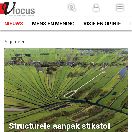
Spring
naar
inhoud
NIEUWS
MENS EN MENING
VISIE EN OPINIE
Algemeen
Structurele aanpak stikstof