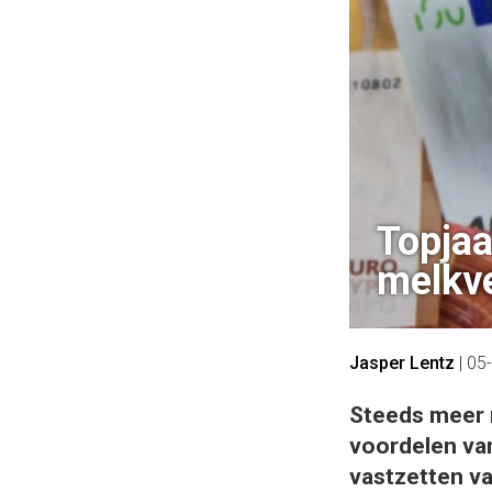
Topjaa
melkv
Jasper Lentz
|
05
Steeds meer 
voordelen van
vastzetten va