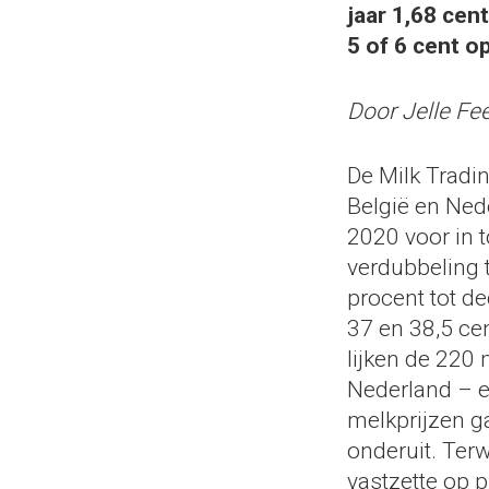
jaar 1,68 cent
5 of 6 cent o
Door Jelle Fe
De Milk Tradi
België en Nede
2020 voor in t
verdubbeling 
procent tot d
37 en 38,5 ce
lijken de 220
Nederland – 
melkprijzen g
onderuit. Terw
vastzette op p