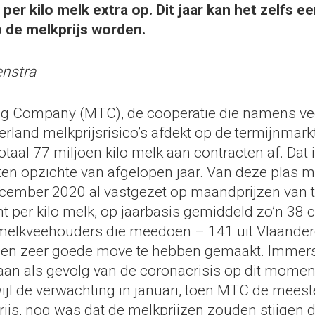
 per kilo melk extra op. Dit jaar kan het zelfs e
p de melkprijs worden.
enstra
ng Company (MTC), de coöperatie die namens ve
rland melkprijsrisico’s afdekt op de termijnmarkt
otaal 77 miljoen kilo melk aan contracten af. Dat 
ten opzichte van afgelopen jaar. Van deze plas m
ecember 2020 al vastgezet op maandprijzen van 
nt per kilo melk, op jaarbasis gemiddeld zo’n 38
 melkveehouders die meedoen – 141 uit Vlaander
een zeer goede move te hebben gemaakt. Immers
aan als gevolg van de coronacrisis op dit momen
ijl de verwachting in januari, toen MTC de meest
rijs, nog was dat de melkprijzen zouden stijgen di