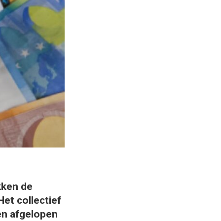
kken de
et collectief
en afgelopen