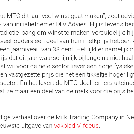
at MTC dit jaar veel winst gaat maken”, zegt advi
van initiatiefnemer DLV Advies. Hij is tevens be
dictie ‘bang om winst te maken’ verduidelijkt hij 
veehouders een deel van hun melkprijs hebben
een jaarniveau van 38 cent. Het lijkt er namelijk 
js dat dit jaar waarschijnlijk bijlange na niet haal
 dat wij voor de hele sector liever een hoge fysieke
 vastgezette prijs die net een tikkeltje hoger ligt
 sector. En het levert de MTC-deelnemers uiteinde
t ze maar een deel van de melk voor die prijs h
edige verhaal over de Milk Trading Company in N
nieuwste uitgave van
vakblad V-focus
.