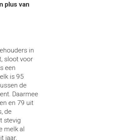
en plus van
ehouders in
, sloot voor
is een
elk is 95
tussen de
 cent. Daarmee
en en 79 uit
, de
t stevig
e melk al
t jaar.