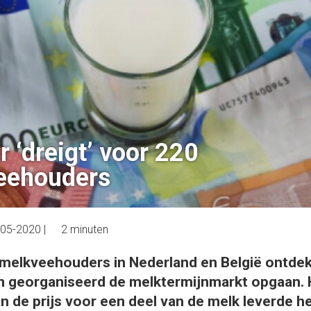
r ‘dreigt’ voor 220
eehouders
-05-2020
|
2 minuten
melkveehouders in Nederland en België ontde
 georganiseerd de melktermijnmarkt opgaan. H
n de prijs voor een deel van de melk leverde h