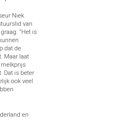
seur Niek
stuurslid van
graag. “Het is
 kunnen
op dat de
t. Maar laat
 melkprijs
. Dat is beter
lijk ook veel
ebben
ederland en