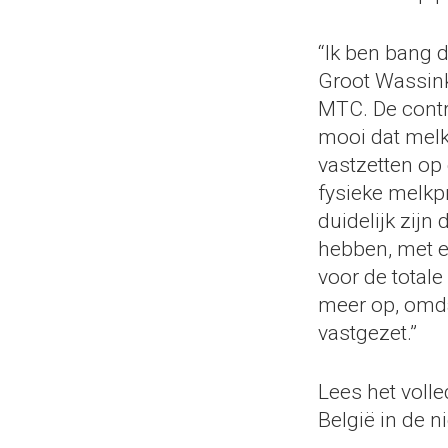
“Ik ben bang d
Groot Wassink 
MTC. De contra
mooi dat melk
vastzetten op 
fysieke melkpri
duidelijk zijn
hebben, met een
voor de totale
meer op, omda
vastgezet.”
Lees het voll
België in de 