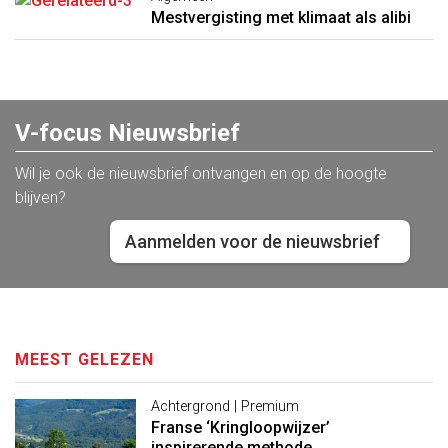
Mestvergisting met klimaat als alibi
V-focus Nieuwsbrief
Wil je ook de nieuwsbrief ontvangen en op de hoogte
blijven?
Aanmelden voor de nieuwsbrief
MEEST GELEZEN
Achtergrond | Premium
Franse ‘Kringloopwijzer’
inspirerende methode