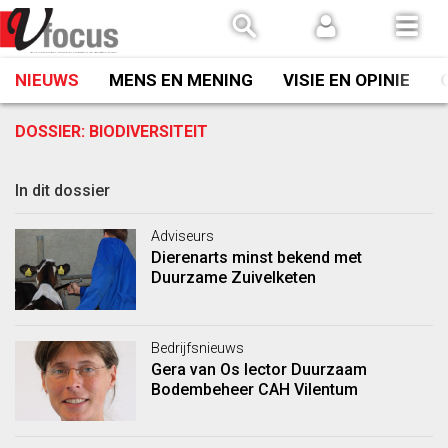
Spring
naar
inhoud
NIEUWS
MENS EN MENING
VISIE EN OPINIE
DOSSIER:
BIODIVERSITEIT
In dit dossier
Adviseurs
Dierenarts minst bekend met
Duurzame Zuivelketen
Bedrijfsnieuws
Gera van Os lector Duurzaam
Bodembeheer CAH Vilentum