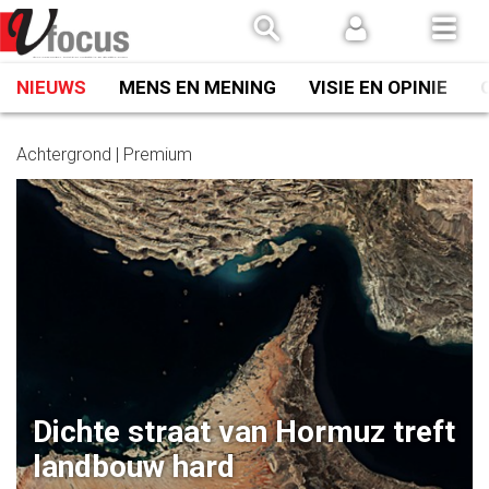
Spring
naar
inhoud
NIEUWS
MENS EN MENING
VISIE EN OPINIE
Achtergrond | Premium
Dichte straat van Hormuz treft
landbouw hard