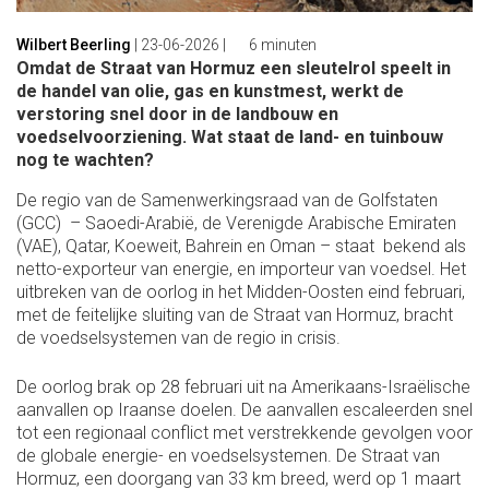
Wilbert Beerling
|
23-06-2026
|
6 minuten
Omdat de Straat van Hormuz een sleutelrol speelt in
de handel van olie, gas en kunstmest, werkt de
verstoring snel door in de landbouw en
voedselvoorziening. Wat staat de land- en tuinbouw
nog te wachten?
De regio van de Samenwerkingsraad van de Golfstaten
(GCC) – Saoedi-Arabië, de Verenigde Arabische Emiraten
(VAE), Qatar, Koeweit, Bahrein en Oman – staat bekend als
netto-exporteur van energie, en importeur van voedsel. Het
uitbreken van de oorlog in het Midden-Oosten eind februari,
met de feitelijke sluiting van de Straat van Hormuz, bracht
de voedselsystemen van de regio in crisis.
De oorlog brak op 28 februari uit na Amerikaans-Israëlische
aanvallen op Iraanse doelen. De aanvallen escaleerden snel
tot een regionaal conflict met verstrekkende gevolgen voor
de globale energie- en voedselsystemen. De Straat van
Hormuz, een doorgang van 33 km breed, werd op 1 maart