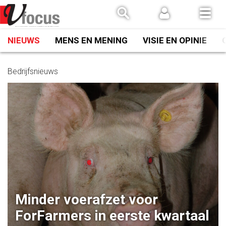
Spring
naar
inhoud
NIEUWS
MENS EN MENING
VISIE EN OPINIE
Bedrijfsnieuws
Minder voerafzet voor
ForFarmers in eerste kwartaal