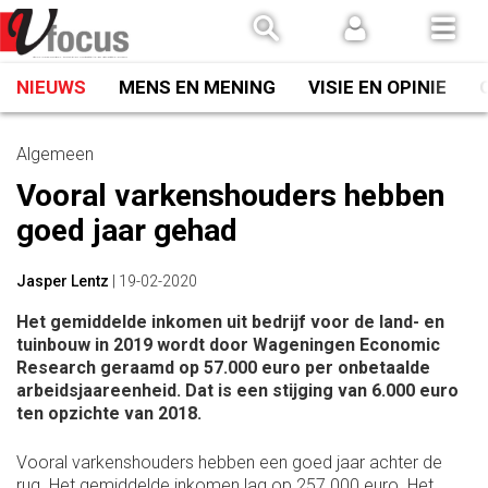
Spring
naar
inhoud
NIEUWS
MENS EN MENING
VISIE EN OPINIE
Algemeen
Vooral varkenshouders hebben
goed jaar gehad
Jasper Lentz
|
19-02-2020
Het gemiddelde inkomen uit bedrijf voor de land- en
tuinbouw in 2019 wordt door Wageningen Economic
Research geraamd op 57.000 euro per onbetaalde
arbeidsjaareenheid. Dat is een stijging van 6.000 euro
ten opzichte van 2018.
Vooral varkenshouders hebben een goed jaar achter de
rug. Het gemiddelde inkomen lag op 257.000 euro. Het