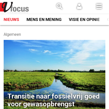
Spring
naar
inhoud
NIEUWS
MENS EN MENING
VISIE EN OPINIE
Algemeen
Transitie naar fossielvrij goed
voor gewasopbrengst