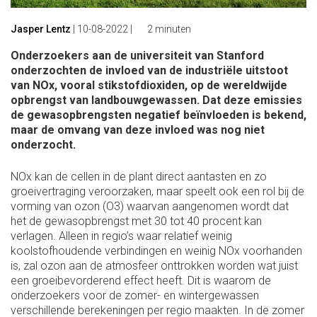
Jasper Lentz
|
10-08-2022
|
2 minuten
Onderzoekers aan de universiteit van Stanford
onderzochten de invloed van de industriële uitstoot
van NOx, vooral stikstofdioxiden, op de wereldwijde
opbrengst van landbouwgewassen. Dat deze emissies
de gewasopbrengsten negatief beïnvloeden is bekend,
maar de omvang van deze invloed was nog niet
onderzocht.
NOx kan de cellen in de plant direct aantasten en zo
groeivertraging veroorzaken, maar speelt ook een rol bij de
vorming van ozon (O3) waarvan aangenomen wordt dat
het de gewasopbrengst met 30 tot 40 procent kan
verlagen. Alleen in regio’s waar relatief weinig
koolstofhoudende verbindingen en weinig NOx voorhanden
is, zal ozon aan de atmosfeer onttrokken worden wat juist
een groeibevorderend effect heeft. Dit is waarom de
onderzoekers voor de zomer- en wintergewassen
verschillende berekeningen per regio maakten. In de zomer