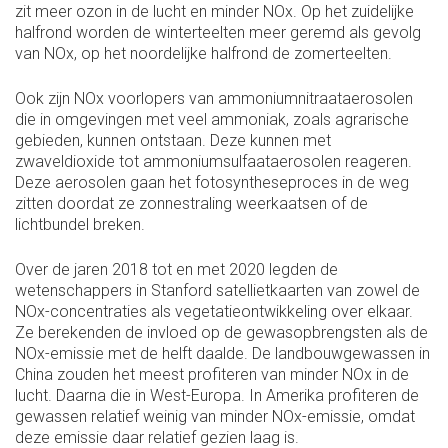
zit meer ozon in de lucht en minder NOx. Op het zuidelijke
halfrond worden de winterteelten meer geremd als gevolg
van NOx, op het noordelijke halfrond de zomerteelten.
Ook zijn NOx voorlopers van ammoniumnitraataerosolen
die in omgevingen met veel ammoniak, zoals agrarische
gebieden, kunnen ontstaan. Deze kunnen met
zwaveldioxide tot ammoniumsulfaataerosolen reageren.
Deze aerosolen gaan het fotosyntheseproces in de weg
zitten doordat ze zonnestraling weerkaatsen of de
lichtbundel breken.
Over de jaren 2018 tot en met 2020 legden de
wetenschappers in Stanford satellietkaarten van zowel de
NOx-concentraties als vegetatieontwikkeling over elkaar.
Ze berekenden de invloed op de gewasopbrengsten als de
NOx-emissie met de helft daalde. De landbouwgewassen in
China zouden het meest profiteren van minder NOx in de
lucht. Daarna die in West-Europa. In Amerika profiteren de
gewassen relatief weinig van minder NOx-emissie, omdat
deze emissie daar relatief gezien laag is.