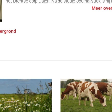
het Drentse dorp Dalen. Na de studie Journalistiek is hij i
Meer over
ergrond