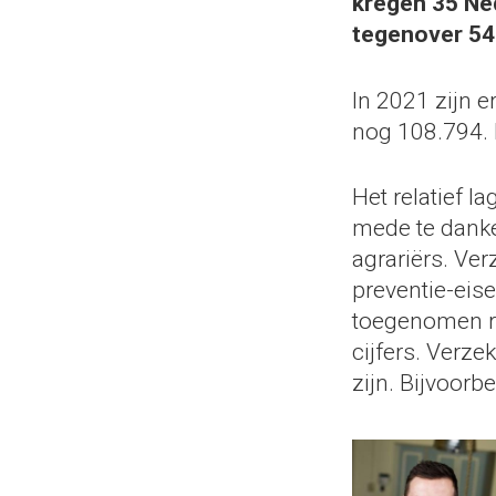
kregen 35 Ned
tegenover 54 
In 2021 zijn 
nog 108.794. 
Het relatief l
mede te danke
agrariërs. Ve
preventie-eis
toegenomen ri
cijfers. Verze
zijn. Bijvoorbe