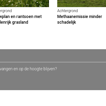
ergrond
Achtergrond
plan en rantsoen met
Methaanemissie minder
denrijk grasland
schadelijk
tvangen en op de hoogte blijven?