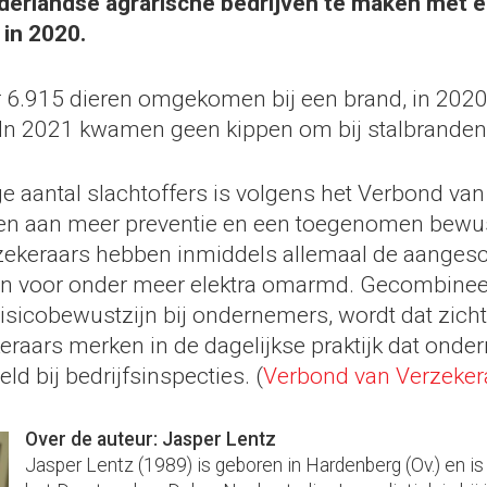
erlandse agrarische bedrijven te maken met e
in 2020.
er 6.915 dieren omgekomen bij een brand, in 2020
In 2021 kwamen geen kippen om bij stalbranden
age aantal slachtoffers is volgens het Verbond va
n aan meer preventie en een toegenomen bewust
rzekeraars hebben inmiddels allemaal de aanges
en voor onder meer elektra omarmd. Gecombine
sicobewustzijn bij ondernemers, wordt dat zicht
keraars merken in de dagelijkse praktijk dat onde
eld bij bedrijfsinspecties. (
Verbond van Verzeker
Over de auteur: Jasper Lentz
Jasper Lentz (1989) is geboren in Hardenberg (Ov.) en is