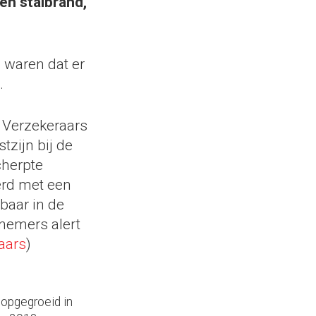
en stalbrand,
 waren dat er
.
n Verzekeraars
zijn bij de
cherpte
erd met een
baar in de
rnemers alert
aars
)
 opgegroeid in