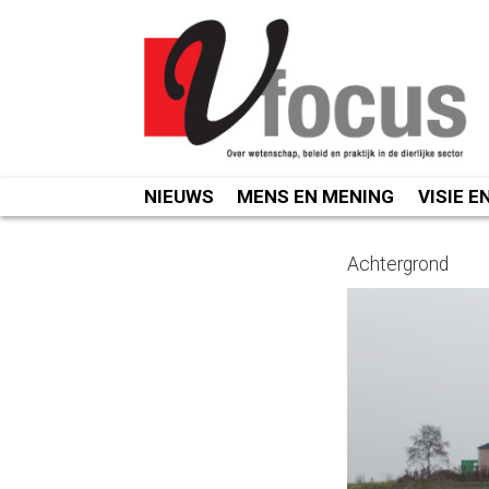
Spring
naar
inhoud
NIEUWS
MENS EN MENING
VISIE E
Achtergrond