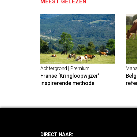
MEEST GELEZEN
Achtergrond | Premium
Mana
Franse ‘Kringloopwijzer’
Belg
inspirerende methode
refe
DIRECT NAAR: