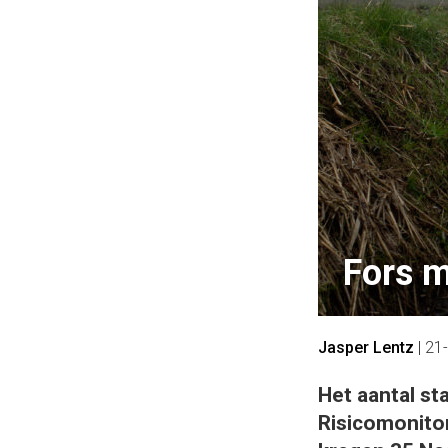
Fors m
Jasper Lentz
|
21
Het aantal sta
Risicomonito