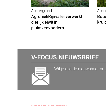
Achtergrond
Acht
AgruniekRijnvallei verwerkt
Bouw
dierlijk eiwit in
krui
pluimveevoeders
V-FOCUS NIEUWSBRIEF
Wil je ook de nieuwsbrief on