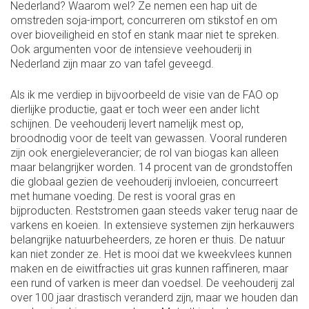
Nederland? Waarom wel? Ze nemen een hap uit de
omstreden soja-import, concurreren om stikstof en om
over bioveiligheid en stof en stank maar niet te spreken.
Ook argumenten voor de intensieve veehouderij in
Nederland zijn maar zo van tafel geveegd.
Als ik me verdiep in bijvoorbeeld de visie van de FAO op
dierlijke productie, gaat er toch weer een ander licht
schijnen. De veehouderij levert namelijk mest op,
broodnodig voor de teelt van gewassen. Vooral runderen
zijn ook energieleverancier; de rol van biogas kan alleen
maar belangrijker worden. 14 procent van de grondstoffen
die globaal gezien de veehouderij invloeien, concurreert
met humane voeding. De rest is vooral gras en
bijproducten. Reststromen gaan steeds vaker terug naar de
varkens en koeien. In extensieve systemen zijn herkauwers
belangrijke natuurbeheerders, ze horen er thuis. De natuur
kan niet zonder ze. Het is mooi dat we kweekvlees kunnen
maken en de eiwitfracties uit gras kunnen raffineren, maar
een rund of varken is meer dan voedsel. De veehouderij zal
over 100 jaar drastisch veranderd zijn, maar we houden dan