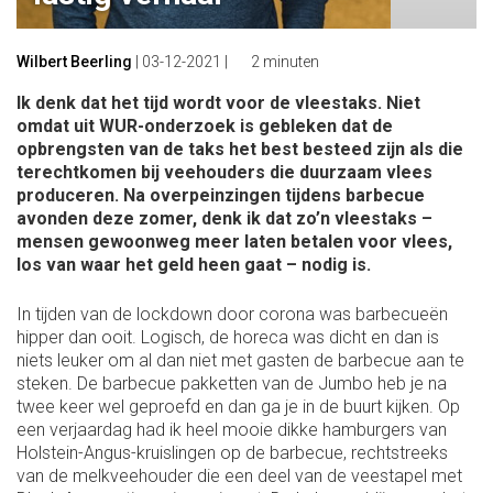
Wilbert Beerling
|
03-12-2021
|
2 minuten
Ik denk dat het tijd wordt voor de vleestaks. Niet
omdat uit WUR-onderzoek is gebleken dat de
opbrengsten van de taks het best besteed zijn als die
terechtkomen bij veehouders die duurzaam vlees
produceren. Na overpeinzingen tijdens barbecue
avonden deze zomer, denk ik dat zo’n vleestaks –
mensen gewoonweg meer laten betalen voor vlees,
los van waar het geld heen gaat – nodig is.
In tijden van de lockdown door corona was barbecueën
hipper dan ooit. Logisch, de horeca was dicht en dan is
niets leuker om al dan niet met gasten de barbecue aan te
steken. De barbecue pakketten van de Jumbo heb je na
twee keer wel geproefd en dan ga je in de buurt kijken. Op
een verjaardag had ik heel mooie dikke hamburgers van
Holstein-Angus-kruislingen op de barbecue, rechtstreeks
van de melkveehouder die een deel van de veestapel met