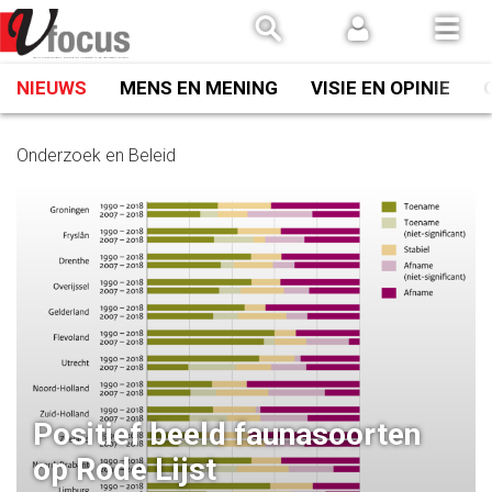
Spring
naar
inhoud
NIEUWS
MENS EN MENING
VISIE EN OPINIE
Onderzoek en Beleid
Positief beeld faunasoorten
op Rode Lijst