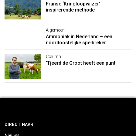
Franse ‘Kringloopwijzer’
inspirerende methode
Algemeen
Ammoniak in Nederland – een
noordoostelijke spelbreker
Column
‘Tjeerd de Groot heeft een punt’
DIRECT NAAR:
Nieuws