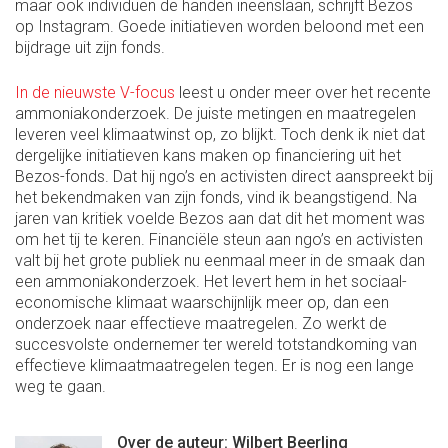
maar ook individuen de handen ineenslaan, schrijft Bezos
op Instagram. Goede initiatieven worden beloond met een
bijdrage uit zijn fonds.
In de nieuwste V-focus
leest u onder meer over het recente
ammoniakonderzoek. De juiste metingen en maatregelen
leveren veel klimaatwinst op, zo blijkt. Toch denk ik niet dat
dergelijke initiatieven kans maken op financiering uit het
Bezos-fonds. Dat hij ngo’s en activisten direct aanspreekt bij
het bekendmaken van zijn fonds, vind ik beangstigend. Na
jaren van kritiek voelde Bezos aan dat dit het moment was
om het tij te keren. Financiële steun aan ngo’s en activisten
valt bij het grote publiek nu eenmaal meer in de smaak dan
een ammoniakonderzoek. Het levert hem in het sociaal-
economische klimaat waarschijnlijk meer op, dan een
onderzoek naar effectieve maatregelen. Zo werkt de
succesvolste ondernemer ter wereld totstandkoming van
effectieve klimaatmaatregelen tegen. Er is nog een lange
weg te gaan.
Over de auteur: Wilbert Beerling