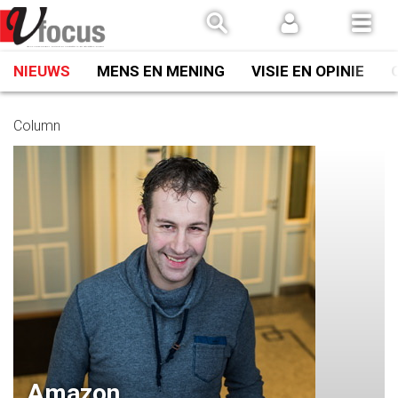
Spring
naar
inhoud
NIEUWS
MENS EN MENING
VISIE EN OPINIE
Column
Amazon