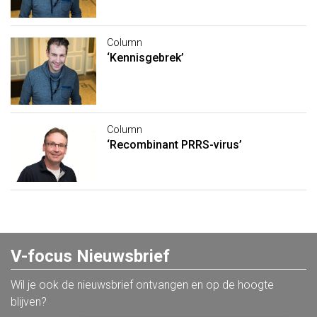
Column
‘Kennisgebrek’
Column
‘Recombinant PRRS-virus’
V-focus Nieuwsbrief
Wil je ook de nieuwsbrief ontvangen en op de hoogte
blijven?