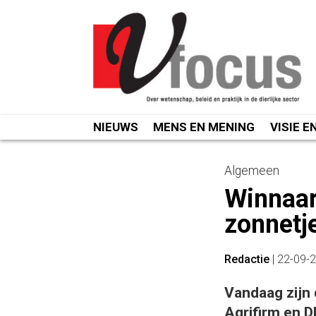
Spring
naar
inhoud
NIEUWS
MENS EN MENING
VISIE E
Algemeen
Winnaar
zonnetj
Redactie
|
22-09-
Vandaag zijn 
Agrifirm en D