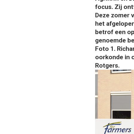
focus. Zij on
Deze zomer vr
het afgelopen
betrof een op
genoemde bed
Foto 1. Richa
oorkonde in 
Rotgers.