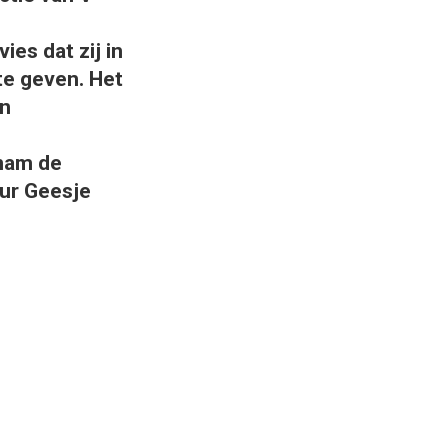
es dat zij in
te geven. Het
an
 nam de
ur Geesje