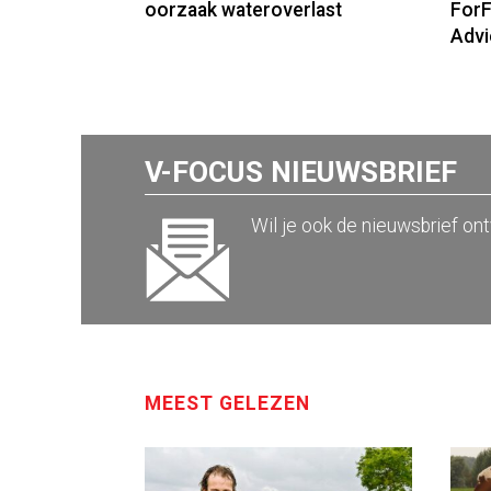
oorzaak wateroverlast
ForF
Advi
V-FOCUS NIEUWSBRIEF
Wil je ook de nieuwsbrief on
MEEST GELEZEN