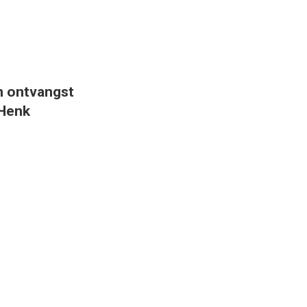
n ontvangst
 Henk