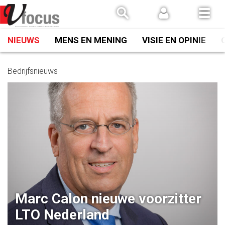
Spring
naar
inhoud
NIEUWS
MENS EN MENING
VISIE EN OPINIE
Bedrijfsnieuws
Marc Calon nieuwe voorzitter
LTO Nederland