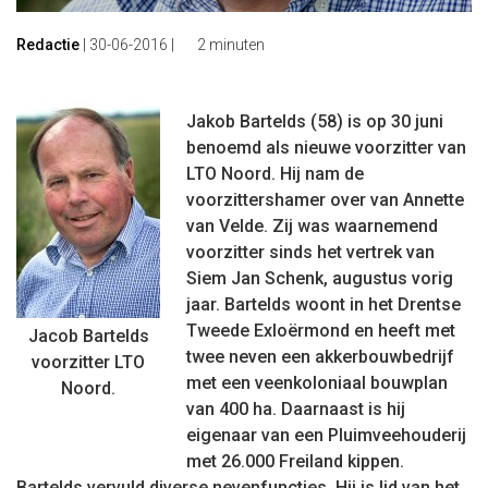
Redactie
|
30-06-2016
|
2 minuten
Jakob Bartelds (58) is op 30 juni
benoemd als nieuwe voorzitter van
LTO Noord. Hij nam de
voorzittershamer over van Annette
van Velde. Zij was waarnemend
voorzitter sinds het vertrek van
Siem Jan Schenk, augustus vorig
jaar. Bartelds woont in het Drentse
Tweede Exloërmond en heeft met
Jacob Bartelds
twee neven een akkerbouwbedrijf
voorzitter LTO
met een veenkoloniaal bouwplan
Noord.
van 400 ha. Daarnaast is hij
eigenaar van een Pluimveehouderij
met 26.000 Freiland kippen.
Bartelds vervuld diverse nevenfuncties. Hij is lid van het