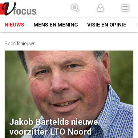
Spring
naar
inhoud
NIEUWS
MENS EN MENING
VISIE EN OPINIE
Bedrijfsnieuws
Jakob Bartelds nieuwe
voorzitter LTO Noord