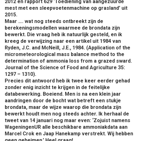
2012 en rapport 629 ‘Toediening van aangezuurde
mest met een sleepvoetenmachine op grasland’ uit
2015.
Maar …. wat nog steeds ontbreekt zijn de
berekeningsmodellen waarmee de brondata zijn
bewerkt. Die vraag heb ik natuurlijk gesteld, en ik
kreeg de verwijzing naar een artikel uit 1984 van
Ryden, J.C. and McNeill, J.E., 1984. (Application of the
micrometeorological mass balance method to the
determination of ammonia loss from a grazed sward.
Journal of the Science of Food and Agriculture 35:
1297 – 1310).
Precies dit antwoord heb ik twee keer eerder gehad
zonder enig inzicht te krijgen in de feitelijke
databewerking. Boeiend. Men is na een klein jaar
aandringen door de bocht wat betreft een stukje
brondata, maar de wijze waarop die brondata zijn
bewerkt houdt men nog steeds achter. Ik herhaal de
tweet van 14 januari nog maar even: ‘Zojuist namens
WageningenUR alle beschikbare ammoniakdata aan
Marcel Crok en Jaap Hanekamp verstrekt. Wij hebben
geen geheimen.’ Heel graag!