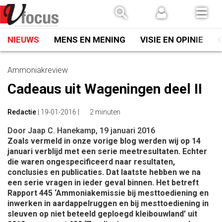
Spring
naar
inhoud
NIEUWS
MENS EN MENING
VISIE EN OPINIE
Ammoniakreview
Cadeaus uit Wageningen deel II
Redactie
|
19-01-2016
|
2 minuten
Door Jaap C. Hanekamp, 19 januari 2016
Zoals vermeld in onze vorige blog werden wij op 14
januari verblijd met een serie meetresultaten. Echter
die waren ongespecificeerd naar resultaten,
conclusies en publicaties. Dat laatste hebben we na
een serie vragen in ieder geval binnen. Het betreft
Rapport 445 ‘Ammoniakemissie bij mesttoediening en
inwerken in aardappelruggen en bij mesttoediening in
sleuven op niet beteeld geploegd kleibouwland’ uit