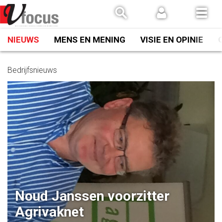
Spring
naar
inhoud
NIEUWS
MENS EN MENING
VISIE EN OPINIE
Bedrijfsnieuws
Noud Janssen voorzitter
Agrivaknet