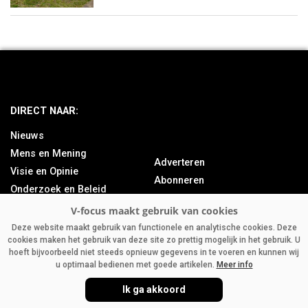
DIRECT NAAR:
Nieuws
Mens en Mening
Adverteren
Visie en Opinie
Abonneren
Onderzoek en Beleid
Over ons
Achtergrond
Contact
Bedrijfsnieuws
Deze website maakt gebruik van functionele en analytische cookies. Deze
cookies maken het gebruik van deze site zo prettig mogelijk in het gebruik. U
Column
hoeft bijvoorbeeld niet steeds opnieuw gegevens in te voeren en kunnen wij
u optimaal bedienen met goede artikelen.
Meer info
Ik ga akkoord
V-FOCUS.NL
|
DISCLAIMER
|
PRIVACY
|
AGRIMEDIA