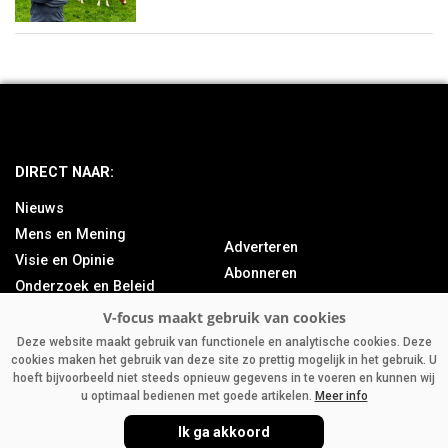
DIRECT NAAR:
Nieuws
Mens en Mening
Adverteren
Visie en Opinie
Abonneren
Onderzoek en Beleid
Over ons
Achtergrond
Contact
Bedrijfsnieuws
Deze website maakt gebruik van functionele en analytische cookies. Deze
cookies maken het gebruik van deze site zo prettig mogelijk in het gebruik. U
Column
hoeft bijvoorbeeld niet steeds opnieuw gegevens in te voeren en kunnen wij
u optimaal bedienen met goede artikelen.
Meer info
Ik ga akkoord
V-FOCUS.NL
|
DISCLAIMER
|
PRIVACY
|
AGRIMEDIA