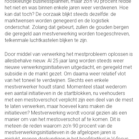
rooskleurige businessplannen, maar zo’n 90 procent redde
het niet en was binnen enkele jaren weer verdwenen. Hoe
kan dat toch? De oorzaak blijkt steeds dezelfde: de
marktwensen worden genegeerd en de logistiek
onderschat. Zolang dat gebeurt, zullen de gouden bergen
die geregeld aan mestverwerking worden toegeschreven,
telkenmale luchtkastelen blijken te zijn.
Door middel van verwerking het mestprobleem oplossen is
allesbehalve nieuw. Al 25 jaar lang worden steeds weer
nieuwe verwerkingsinitiatieven uitgedacht, en geregeld met
subsidie in de markt gezet. Om daarna weer relatief vlot
van het toneel te verdwijnen. Slechts een enkele
mestverwerker houdt stand. Momenteel staat wederom
een aantal initiatieven in de startblokken, nu veehouders
met een mestoverschot verplicht zijn een deel van de mest
te laten verwerken, maar hoeveel kans maken die
initiatieven? Mestverwerking wordt vooral gezien als een
manier om van het mestoverschot af te komen. Dit is
meteen de reden waarom zo’n 90 procent van de
mestverwerkingsinitiatieven in de afgelopen jaren is
mislukt, menen deskundigen in het hoofdartikel in V-focus