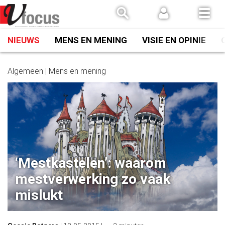
Spring
naar
inhoud
NIEUWS
MENS EN MENING
VISIE EN OPINIE
Algemeen | Mens en mening
‘Mestkastelen’: waarom
mestverwerking zo vaak
mislukt