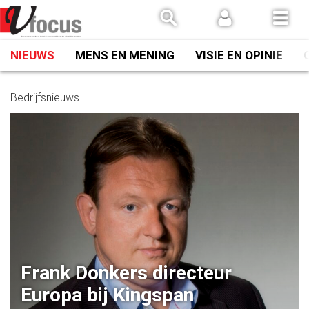
Spring
naar
inhoud
NIEUWS
MENS EN MENING
VISIE EN OPINIE
Bedrijfsnieuws
Frank Donkers directeur
Europa bij Kingspan