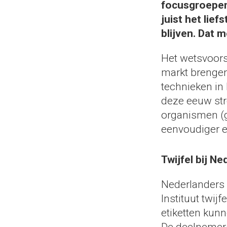
focusgroepen
juist het lie
blijven. Dat m
Het wetsvoors
markt brengen
technieken in
deze eeuw str
organismen (g
eenvoudiger e
Twijfel bij N
Nederlanders
Instituut twij
etiketten kun
De deelnemer