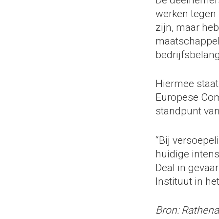
werken tegen 
zijn, maar he
maatschappeli
bedrijfsbelang
Hiermee staat
Europese Comm
standpunt van
“Bij versoepel
huidige inten
Deal in gevaa
Instituut in he
Bron: Rathena