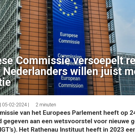
se Commissie versoepelt re
 Nederlanders willen juist m
tie
|
05-02-2024
|
2 minuten
missie van het Europees Parlement heeft op 24
d gegeven aan een wetsvoorstel voor nieuwe 
GT’s). Het Rathenau Instituut heeft in 2023 ee