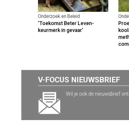
Onderzoek en Beleid
Onde
‘Toekomst Beter Leven-
Proe
keurmerk in gevaar’
kool
meth
com
V-FOCUS NIEUWSBRIEF
Wil je ook de nieuwsbrief on