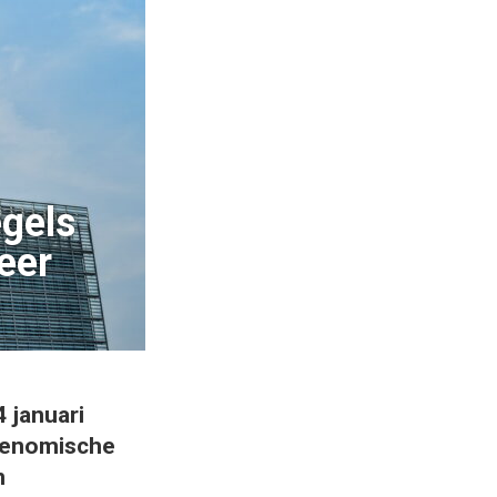
gels
eer
 januari
genomische
n