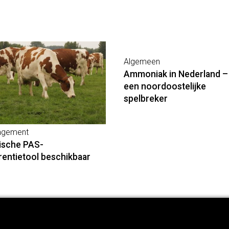
Algemeen
Ammoniak in Nederland –
een noordoostelijke
spelbreker
gement
ische PAS-
rentietool beschikbaar