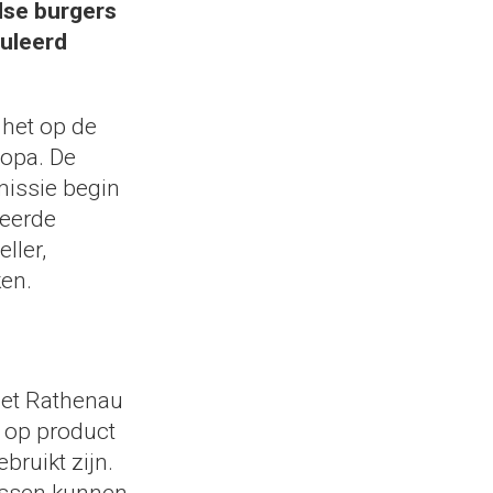
dse burgers
guleerd
 het op de
opa. De
missie begin
ceerde
ller,
en.
et Rathenau
n op product
ruikt zijn.
assen kunnen