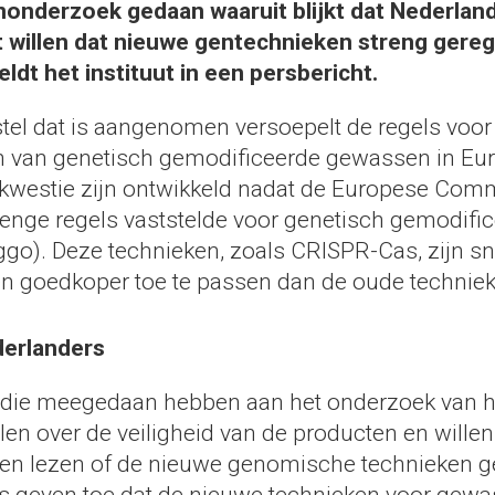
onderzoek gedaan waaruit blijkt dat Nederlan
fst willen dat nieuwe gentechnieken streng gere
eldt het instituut in een persbericht.
tel dat is aangenomen versoepelt de regels voor
 van genetisch gemodificeerde gewassen in Eur
 kwestie zijn ontwikkeld nadat de Europese Com
enge regels vaststelde voor genetisch gemodifi
go). Deze technieken, zoals CRISPR-Cas, zijn sne
n goedkoper toe te passen dan de oude techniek
ederlanders
 die meegedaan hebben aan het onderzoek van h
felen over de veiligheid van de producten en wille
nen lezen of de nieuwe genomische technieken geb
s geven toe dat de nieuwe technieken voor gew