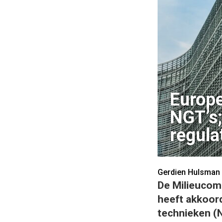
Europe
NGT’s;
regula
Gerdien Hulsman
De Milieucom
heeft akkoor
technieken (N