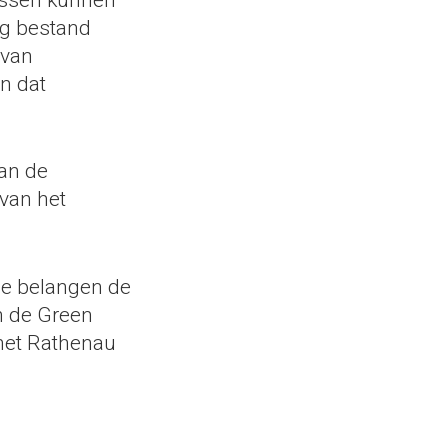
ng bestand
 van
n dat
an de
van het
ële belangen de
n de Green
het Rathenau