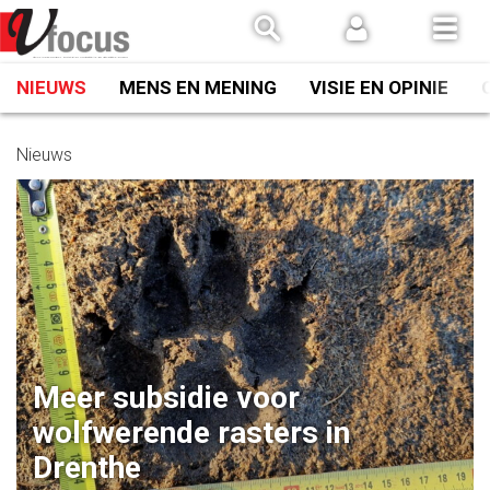
Spring
naar
inhoud
NIEUWS
MENS EN MENING
VISIE EN OPINIE
Nieuws
Meer subsidie voor
wolfwerende rasters in
Drenthe