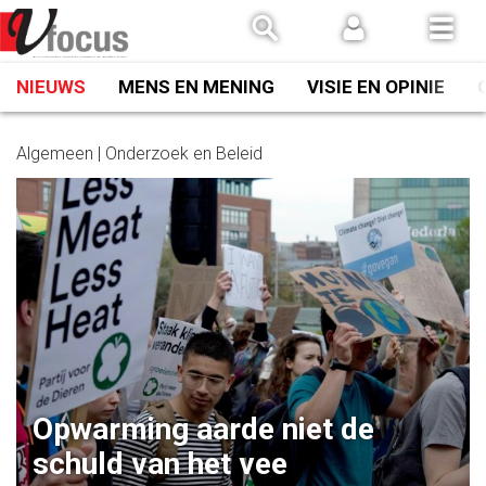
Spring
naar
inhoud
NIEUWS
MENS EN MENING
VISIE EN OPINIE
Algemeen | Onderzoek en Beleid
Opwarming aarde niet de
schuld van het vee