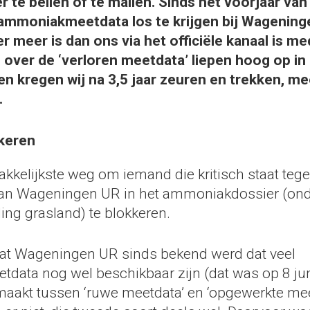
r te bellen of te mailen. Sinds het voorjaar va
 ammoniakmeetdata los te krijgen bij Wagening
r meer is dan ons via het officiële kanaal is m
 over de ‘verloren meetdata’ liepen hoog op in
en kregen wij na 3,5 jaar zeuren en trekken, m
.
keren
akkelijkste weg om iemand die kritisch staat teg
van Wageningen UR in het ammoniakdossier (ond
g grasland) te blokkeren.
dat Wageningen UR sinds bekend werd dat veel
ata nog wel beschikbaar zijn (dat was op 8 jun
aakt tussen ‘ruwe meetdata’ en ‘opgewerkte meet