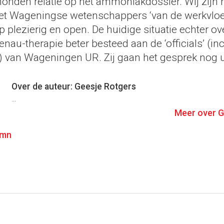
onden relatie op het ammoniakdossier. Wij zijn 
 Wageningse wetenschappers ‘van de werkvloer
p plezierig en open. De huidige situatie echter over
au-therapie beter besteed aan de ‘officials’ (inc
 van Wageningen UR. Zij gaan het gesprek nog u
Over de auteur: Geesje Rotgers
...
Meer over G
umn