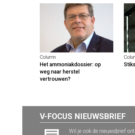
Column
Colu
Het ammoniakdossier: op
Stik
weg naar herstel
vertrouwen?
V-FOCUS NIEUWSBRIEF
Wil je ook de nieuwsbrief on