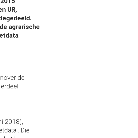
n 2015
en UR,
edegedeeld.
 de agrarische
eetdata
enover de
erdeel
i 2018),
data’. Die