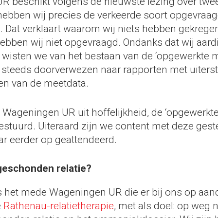
 beschikt volgens de nieuwste lezing over twee
 hebben wij precies de verkeerde soort opgevraag
s. Dat verklaart waarom wij niets hebben gekregen
 hebben wij niet opgevraagd. Ondanks dat wij aard
, wisten we van het bestaan van de ‘opgewerkte m
 steeds doorverwezen naar rapporten met uiter
en van de meetdata.
t Wageningen UR uit hoffelijkheid, de ‘opgewerkt
stuurd. Uiteraard zijn we content met deze geste
jaar eerder op geattendeerd.
geschonden relatie?
s het mede Wageningen UR die er bij ons op aand
e
Rathenau-relatietherapie
, met als doel: op weg n