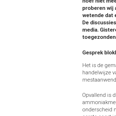
hoef niet mee
proberen wij
wetende dat e
De discussies
media. Gister
toegezonden
Gesprek blok
Het is de gem
handelwijze 
mestaanwendin
Opvallend is 
ammoniakmeetd
onderscheid m