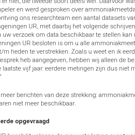
s er niet, die tweede soort deels wel. Daarvoor wa
mpeler en werd gesproken over ammoniakmeetda
ontving ons researchteam een aantal datasets va
eningen UR, met daarbij het volgende schrijven
n uw verzoek om data beschikbaar te stellen kan
ningen UR besloten is om u alle ammoniakmeetd
/m heden te verstrekken. Zoals u weet en ik eerd
gesprek heb aangegeven, hebben wij alleen de be
 laatste vijf jaar: eerdere metingen zijn dus niet 
”
meer berichten van deze strekking: ammoniakm
waren niet meer beschikbaar.
eerde opgevraagd