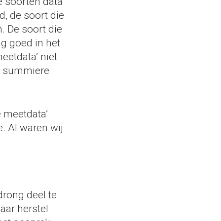
 soorten data
d, de soort die
. De soort die
ig goed in het
eetdata’ niet
st summiere
e meetdata’
. Al waren wij
rong deel te
aar herstel