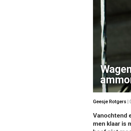
Wagen
ammon
Geesje Rotgers
|
Vanochtend e
men klaar is