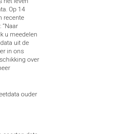
s het leven
ta. Op 14
n recente
: “Naar
 ik u meedelen
ata uit de
er in ons
schikking over
meer
eetdata ouder