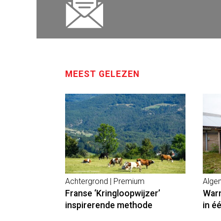
MEEST GELEZEN
Achtergrond | Premium
Alge
Franse ‘Kringloopwijzer’
Warm
inspirerende methode
in é