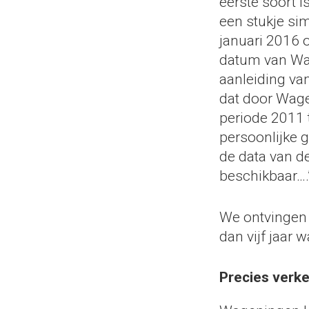
eerste soort i
een stukje si
januari 2016 
datum van Wag
aanleiding va
dat door Wage
periode 2011 t
persoonlijke 
de data van de
beschikbaar….
We ontvingen 
dan vijf jaar 
Precies verk