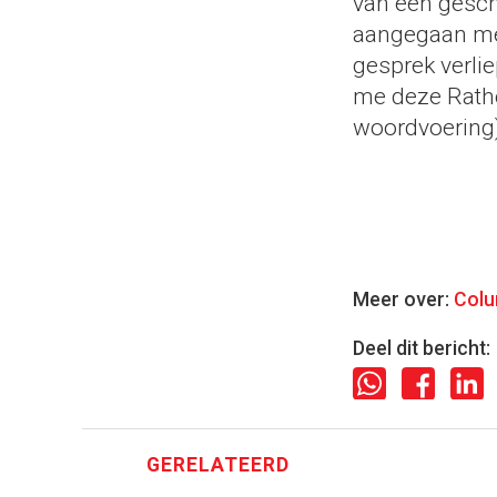
van een gesch
aangegaan met
gesprek verlie
me deze Rathen
woordvoering)
Meer over:
Col
Deel dit bericht:
GERELATEERD