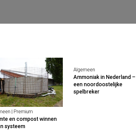
Algemeen
Ammoniak in Nederland –
een noordoostelijke
spelbreker
meen | Premium
te en compost winnen
én systeem