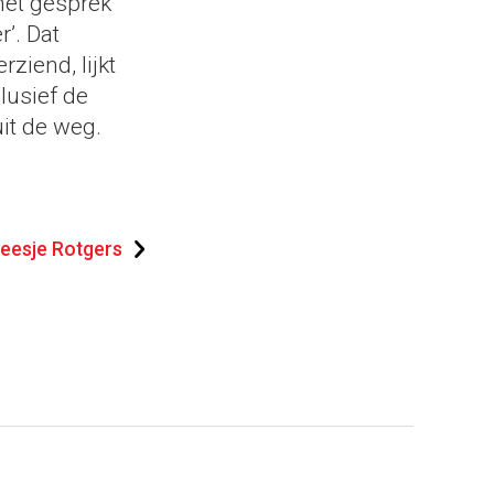
het gesprek
’. Dat
ziend, lijkt
lusief de
it de weg.
eesje Rotgers