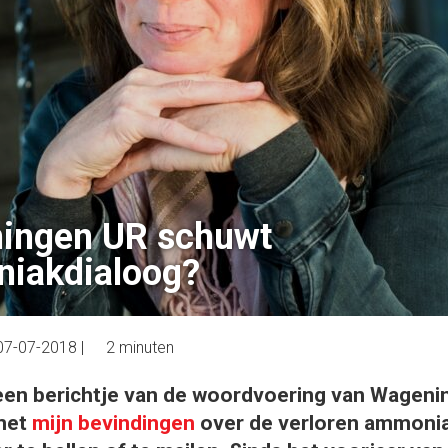
ingen UR schuwt
iakdialoog?
07-07-2018
|
2 minuten
en berichtje van de woordvoering van Wagenin
 met
mijn bevindingen
over de verloren ammonia