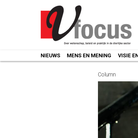
Spring
naar
inhoud
NIEUWS
MENS EN MENING
VISIE E
Column