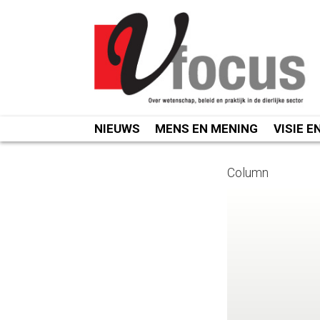
Spring
naar
inhoud
NIEUWS
MENS EN MENING
VISIE E
Column