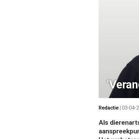
‘Veran
Redactie
|
03-04-
Als dierenar
aanspreekpun