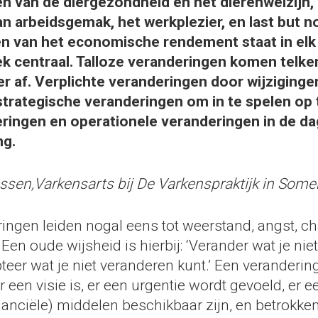
n van de diergezondheid en het dierenwelzijn,
n arbeidsgemak, het werkplezier, en last but no
en van het economische rendement staat in elk
k centraal. Talloze veranderingen komen telke
 af. Verplichte veranderingen door wijzigingen
strategische veranderingen om in te spelen op
ingen en operationele veranderingen in de da
ng.
ssen,Varkensarts bij De Varkenspraktijk in Some
ngen leiden nogal eens tot weerstand, angst, cha
 Een oude wijsheid is hierbij: ‘Verander wat je ni
teer wat je niet veranderen kunt.’ Een veranderin
r een visie is, er een urgentie wordt gevoeld, er 
nanciële) middelen beschikbaar zijn, en betrokke