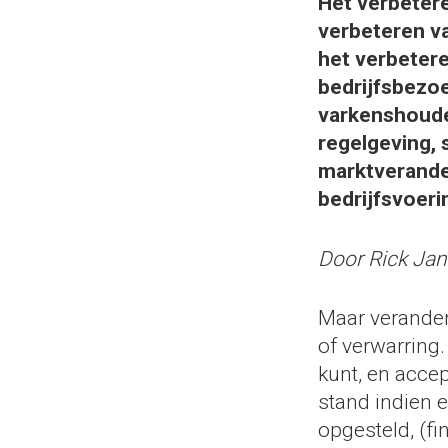
Het verbetere
verbeteren va
het verbeter
bedrijfsbezoe
varkenshouder
regelgeving, 
marktverander
bedrijfsvoeri
Door Rick Jan
Maar veranderi
of verwarring.
kunt, en accep
stand indien e
opgesteld, (fi