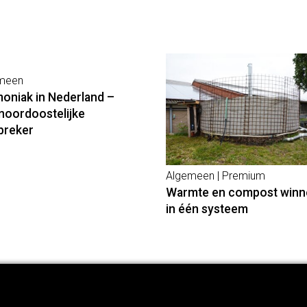
meen
niak in Nederland –
noordoostelijke
breker
Algemeen | Premium
Warmte en compost winn
in één systeem