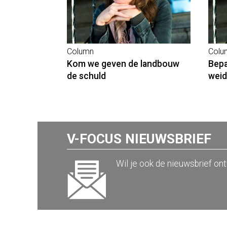
Column
Colu
Kom we geven de landbouw
Bepa
de schuld
weid
V-FOCUS NIEUWSBRIEF
Wil je ook de nieuwsbrief on