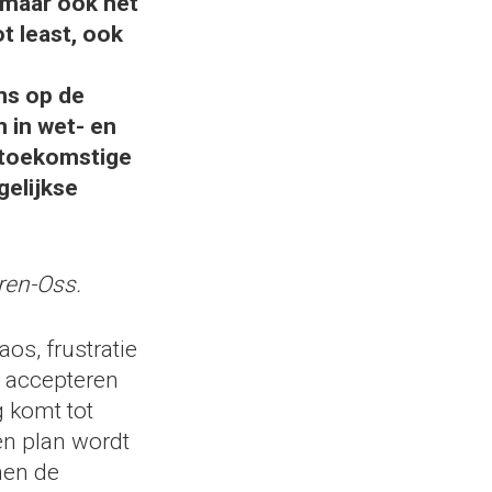
 maar ook het
t least, ook
ns op de
 in wet- en
 toekomstige
gelijkse
ren-Oss.
os, frustratie
et accepteren
g komt tot
een plan wordt
nen de