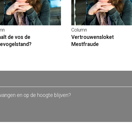
mn
Column
alt de vos de
Vertrouwensloket
evogelstand?
Mestfraude
tvangen en op de hoogte blijven?