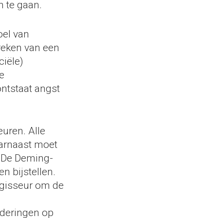
 te gaan.
oel van
breken van een
ciële)
e
ntstaat angst
uren. Alle
arnaast moet
. De Deming-
en bijstellen.
egisseur om de
deringen op