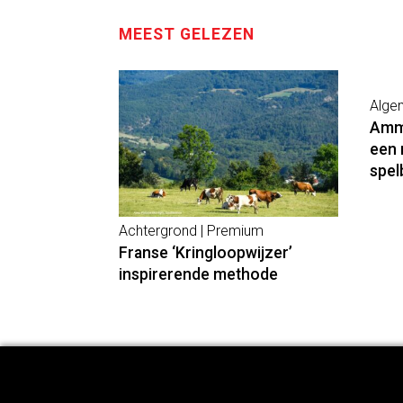
MEEST GELEZEN
Alge
Ammo
een 
spel
Achtergrond | Premium
Franse ‘Kringloopwijzer’
inspirerende methode