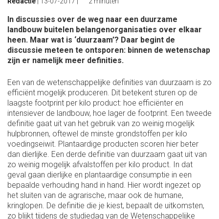
Redactie
|
13-07-2017
|
2 minuten
In discussies over de weg naar een duurzame
landbouw buitelen belangenorganisaties over elkaar
heen. Maar wat is ‘duurzaam’? Daar begint de
discussie meteen te ontsporen: binnen de wetenschap
zijn er namelijk meer definities.
Een van de wetenschappelijke definities van duurzaam is zo
efficiënt mogelijk produceren. Dit betekent sturen op de
laagste footprint per kilo product: hoe efficiënter en
intensiever de landbouw, hoe lager de footprint. Een tweede
definitie gaat uit van het gebruik van zo weinig mogelijk
hulpbronnen, oftewel de minste grondstoffen per kilo
voedingseiwit. Plantaardige producten scoren hier beter
dan dierlijke. Een derde definitie van duurzaam gaat uit van
zo weinig mogelijk afvalstoffen per kilo product. In dat
geval gaan dierlijke en plantaardige consumptie in een
bepaalde verhouding hand in hand. Hier wordt ingezet op
het sluiten van de agrarische, maar ook de humane,
kringlopen. De definitie die je kiest, bepaalt de uitkomsten,
zo blijkt tijdens de studiedag van de Wetenschappelijke