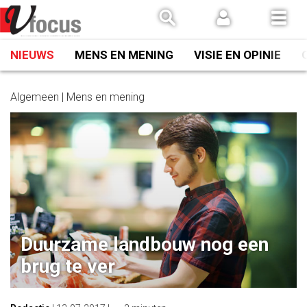
Spring
naar
inhoud
NIEUWS
MENS EN MENING
VISIE EN OPINIE
Algemeen | Mens en mening
Duurzame landbouw nog een
brug te ver