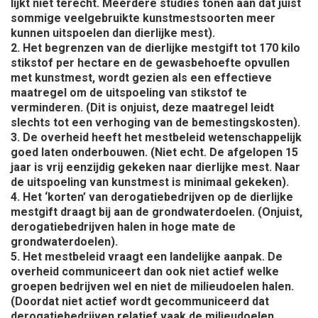
lijkt niet terecht. Meerdere studies tonen aan dat juist
sommige veelgebruikte kunstmestsoorten meer
kunnen uitspoelen dan dierlijke mest).
2. Het begrenzen van de dierlijke mestgift tot 170 kilo
stikstof per hectare en de gewasbehoefte opvullen
met kunstmest, wordt gezien als een effectieve
maatregel om de uitspoeling van stikstof te
verminderen. (Dit is onjuist, deze maatregel leidt
slechts tot een verhoging van de bemestingskosten).
3. De overheid heeft het mestbeleid wetenschappelijk
goed laten onderbouwen. (Niet echt. De afgelopen 15
jaar is vrij eenzijdig gekeken naar dierlijke mest. Naar
de uitspoeling van kunstmest is minimaal gekeken).
4. Het ‘korten’ van derogatiebedrijven op de dierlijke
mestgift draagt bij aan de grondwaterdoelen. (Onjuist,
derogatiebedrijven halen in hoge mate de
grondwaterdoelen).
5. Het mestbeleid vraagt een landelijke aanpak. De
overheid communiceert dan ook niet actief welke
groepen bedrijven wel en niet de milieudoelen halen.
(Doordat niet actief wordt gecommuniceerd dat
derogatiebedrijven relatief vaak de milieudoelen