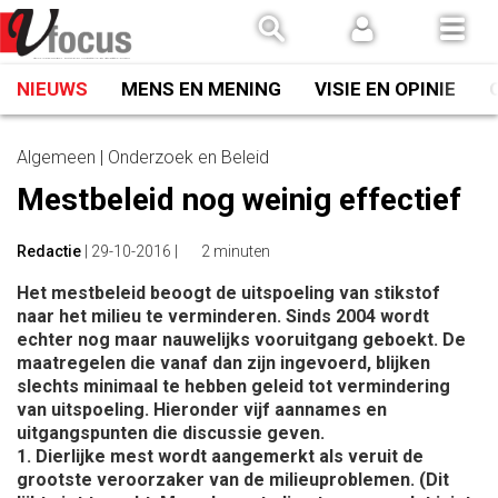
Spring
naar
inhoud
NIEUWS
MENS EN MENING
VISIE EN OPINIE
Algemeen | Onderzoek en Beleid
Mestbeleid nog weinig effectief
Redactie
|
29-10-2016
|
2 minuten
Het mestbeleid beoogt de uitspoeling van stikstof
naar het milieu te verminderen. Sinds 2004 wordt
echter nog maar nauwelijks vooruitgang geboekt. De
maatregelen die vanaf dan zijn ingevoerd, blijken
slechts minimaal te hebben geleid tot vermindering
van uitspoeling. Hieronder vijf aannames en
uitgangspunten die discussie geven.
1. Dierlijke mest wordt aangemerkt als veruit de
grootste veroorzaker van de milieuproblemen. (Dit