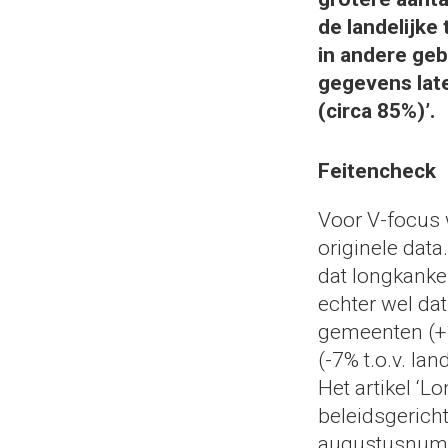
de landelijke
in andere ge
gegevens late
(circa 85%)’.
Feitencheck
Voor V-focus 
originele dat
dat longkanke
echter wel dat
gemeenten (+1
(-7% t.o.v. la
Het artikel ‘
beleidsgericht
augustusnumme