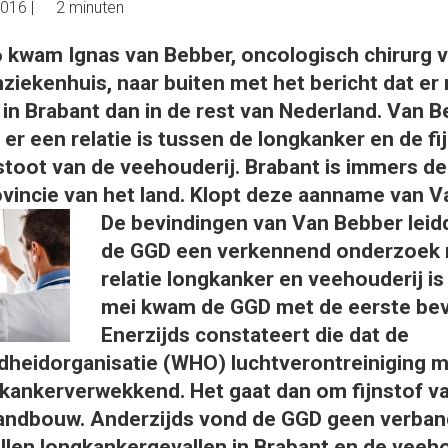
2016
|
2 minuten
 kwam Ignas van Bebber, oncologisch chirurg v
iekenhuis, naar buiten met het bericht dat er
 in Brabant dan in de rest van Nederland. Van 
er een relatie is tussen de longkanker en de fi
toot van de veehouderij. Brabant is immers d
vincie van het land. Klopt deze aanname van 
De bevindingen van Van Bebber leid
de GGD een verken­nend onderzoek 
relatie longkanker en veehouderij is 
mei kwam de GGD met de eerste bev
Enerzijds constateert die dat de
heidorganisatie (WHO) luchtverontreiniging me
kankerverwekkend. Het gaat dan om fijnstof va
 landbouw. Anderzijds vond de GGD geen verban
llen long­kankergevallen in Brabant en de veehou