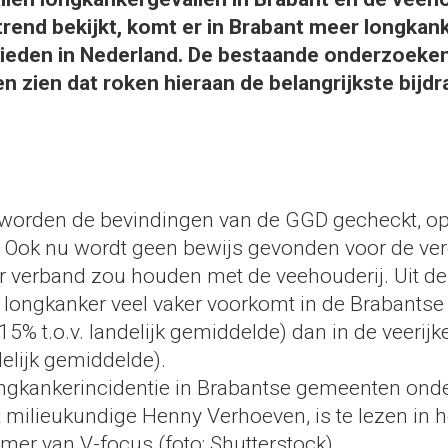
 trend bekijkt, komt er in Brabant meer longkan
bieden in Nederland. De bestaande onderzoeke
n zien dat roken hieraan de belangrijkste bijdr
worden de bevindingen van de GGD gecheckt, op
a. Ook nu wordt geen bewijs gevonden voor de ver
r verband zou houden met de veehouderij. Uit dez
 longkanker veel vaker voorkomt in de Brabantse 
5% t.o.v. landelijk gemiddelde) dan in de veerij
ndelijk gemiddelde).
Longkankerincidentie in Brabantse gemeenten ond
 milieukundige Henny Verhoeven, is te lezen in h
r van V-focus (foto: Shutterstock).