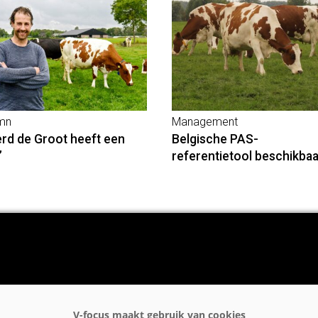
mn
Management
erd de Groot heeft een
Belgische PAS-
’
referentietool beschikbaa
rgrond