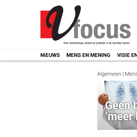
Spring
naar
inhoud
NIEUWS
MENS EN MENING
VISIE E
Algemeen | Mens
Geen 
‘meer 