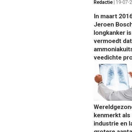
Redactie
|
19-07-
In maart 2016
Jeroen Boschz
longkanker is
vermoedt dat 
ammoniakuits
veedichte pro
Wereldgezond
kenmerkt als 
industrie en
grotere aanta