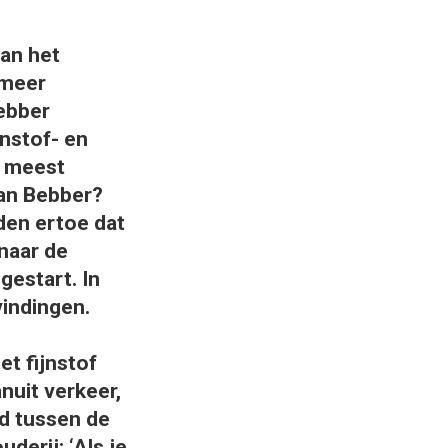
an het
 meer
Bebber
jnstof- en
e meest
Van Bebber?
den ertoe dat
naar de
gestart. In
indingen.
t fijnstof
nuit verkeer,
d tussen de
derij: ‘Als je