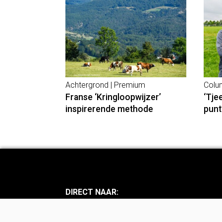
Achtergrond | Premium
Colu
Franse ‘Kringloopwijzer’
‘Tje
inspirerende methode
punt
DIRECT NAAR:
Nieuws
Achte