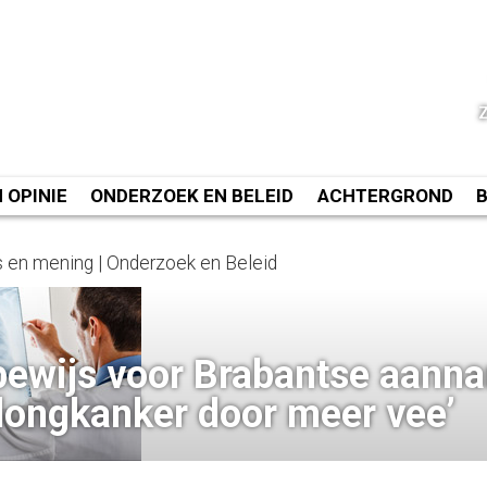
N OPINIE
ONDERZOEK EN BELEID
ACHTERGROND
 en mening | Onderzoek en Beleid
bewijs voor Brabantse aann
longkanker door meer vee’