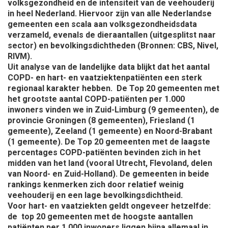
volksgezondheid en de intensiteit van de veehouderij
in heel Nederland. Hiervoor zijn van alle Nederlandse
gemeenten een scala aan volksgezondheidsdata
verzameld, evenals de dieraantallen (uitgesplitst naar
sector) en bevolkingsdichtheden (Bronnen: CBS, Nivel,
RIVM).
Uit analyse van de landelijke data blijkt dat het aantal
COPD- en hart- en vaatziektenpatiënten een sterk
regionaal karakter hebben. De Top 20 gemeenten met
het grootste aantal COPD-patiënten per 1.000
inwoners vinden we in Zuid-Limburg (9 gemeenten), de
provincie Groningen (8 gemeenten), Friesland (1
gemeente), Zeeland (1 gemeente) en Noord-Brabant
(1 gemeente). De Top 20 gemeenten met de laagste
percentages COPD-patiënten bevinden zich in het
midden van het land (vooral Utrecht, Flevoland, delen
van Noord- en Zuid-Holland). De gemeenten in beide
rankings kenmerken zich door relatief weinig
veehouderij en een lage bevolkingsdichtheid.
Voor hart- en vaatziekten geldt ongeveer hetzelfde:
de top 20 gemeenten met de hoogste aantallen
patiënten per 1.000 inwoners liggen bijna allemaal in