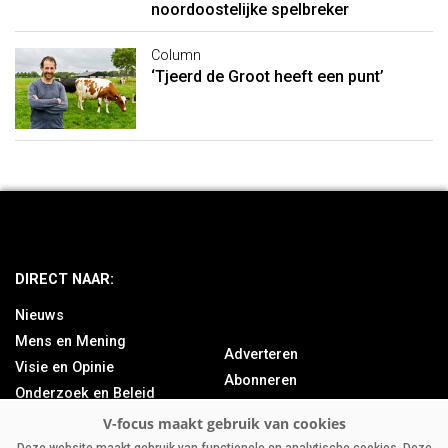
noordoostelijke spelbreker
Column
‘Tjeerd de Groot heeft een punt’
DIRECT NAAR:
Nieuws
Mens en Mening
Adverteren
Visie en Opinie
Abonneren
Onderzoek en Beleid
Over ons
Achtergrond
Contact
Bedrijfsnieuws