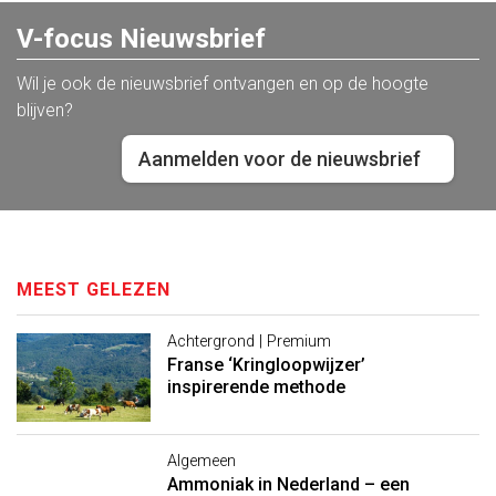
V-focus Nieuwsbrief
Wil je ook de nieuwsbrief ontvangen en op de hoogte
blijven?
Aanmelden voor de nieuwsbrief
MEEST GELEZEN
Achtergrond | Premium
Franse ‘Kringloopwijzer’
inspirerende methode
Algemeen
Ammoniak in Nederland – een