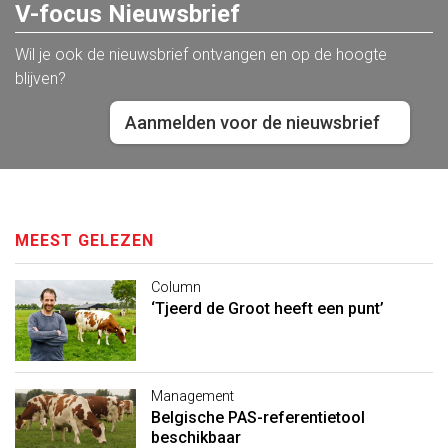
V-focus Nieuwsbrief
Wil je ook de nieuwsbrief ontvangen en op de hoogte
blijven?
Aanmelden voor de nieuwsbrief
MEEST GELEZEN
Column
‘Tjeerd de Groot heeft een punt’
Management
Belgische PAS-referentietool
beschikbaar