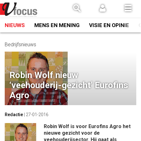
Spring
naar
inhoud
NIEUWS
MENS EN MENING
VISIE EN OPINIE
Bedrijfsnieuws
Robin Wolf nieuw
‘veehouderij-gezicht’ Eurofins
Agro
Redactie
|
27-01-2016
Robin Wolf is voor Eurofins Agro het
nieuwe gezicht voor de
veehouderijsector. Hij gaat als