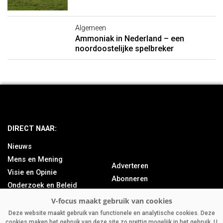
Algemeen
Ammoniak in Nederland – een
noordoostelijke spelbreker
DIRECT NAAR:
Nieuws
Mens en Mening
Adverteren
Visie en Opinie
Abonneren
Onderzoek en Beleid
Over ons
Achtergrond
Contact
Bedrijfsnieuws
Deze website maakt gebruik van functionele en analytische cookies. Deze
cookies maken het gebruik van deze site zo prettig mogelijk in het gebruik. U