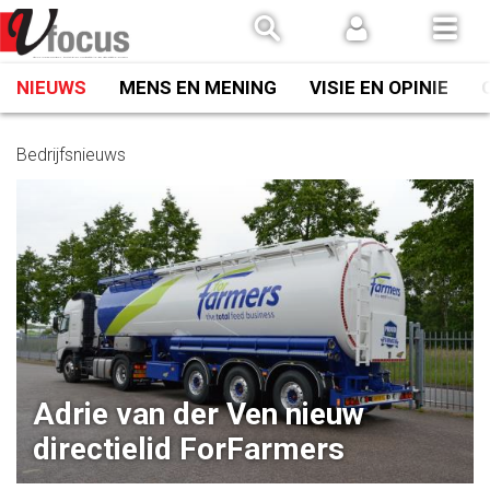
Spring
naar
inhoud
NIEUWS
MENS EN MENING
VISIE EN OPINIE
Bedrijfsnieuws
Adrie van der Ven nieuw
directielid ForFarmers