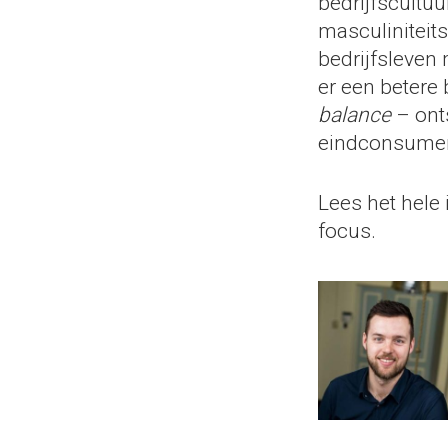
bedrijfscultu
masculiniteit
bedrijfsleven
er een betere
balance
– onts
eindconsumen
Lees het hele
focus.