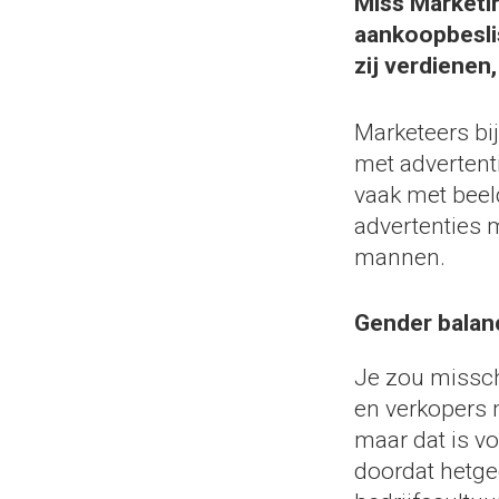
Miss Marketin
aankoopbesli
zij verdienen
Marketeers bi
met advertent
vaak met beeld
advertenties m
mannen.
Gender balan
Je zou missch
en verkopers 
maar dat is v
doordat hetge