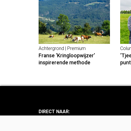
Achtergrond | Premium
Colu
Franse ‘Kringloopwijzer’
‘Tje
inspirerende methode
punt
DIRECT NAAR:
Nieuws
Achte
Mens en Mening
Bedri