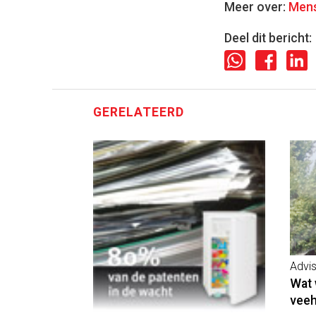
Meer over:
Mens
Deel dit bericht:
GERELATEERD
Advi
Wat 
veeh