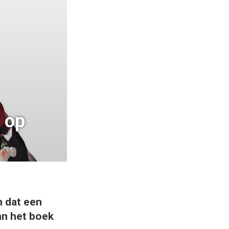
 op
n dat een
an het boek