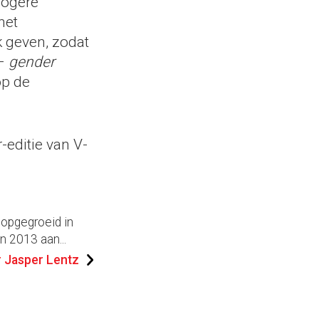
hogere
het
 geven, zodat
 –
gender
op de
editie van V-
 opgegroeid in
n 2013 aan...
 Jasper Lentz