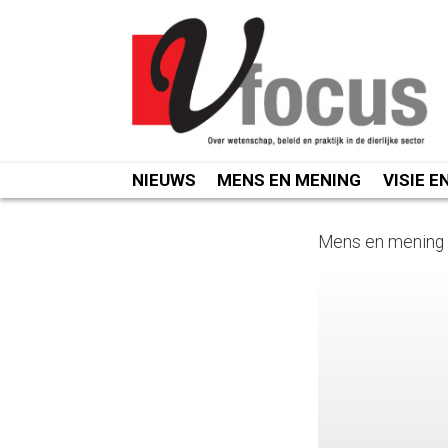
Spring
naar
inhoud
NIEUWS
MENS EN MENING
VISIE E
Mens en mening