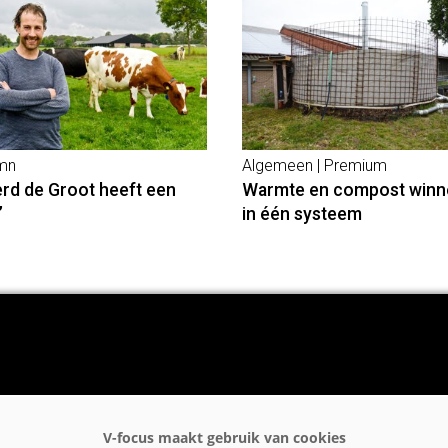
mn
Algemeen | Premium
erd de Groot heeft een
Warmte en compost winn
’
in één systeem
rgrond
jfsnieuws