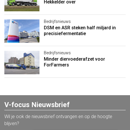
Hekkelder over
Bedrijfsnieuws
DSM en ASR steken half miljard in
precisiefermentatie
Bedrijfsnieuws
Minder diervoederafzet voor
ForFarmers
V-focus Nieuwsbrief
Wil je ook de nieuwsbrief ontvangen en op de hoogte
blijven?