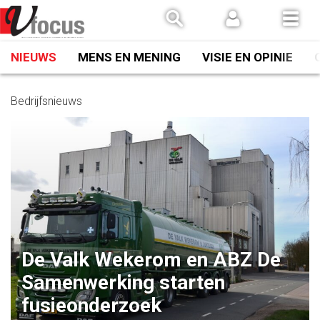
Spring
naar
inhoud
NIEUWS
MENS EN MENING
VISIE EN OPINIE
Bedrijfsnieuws
De Valk Wekerom en ABZ De
Samenwerking starten
fusieonderzoek