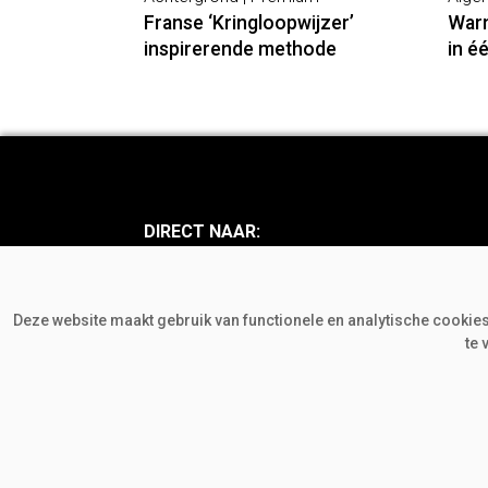
Franse ‘Kringloopwijzer’
Warm
inspirerende methode
in é
DIRECT NAAR:
Nieuws
Achte
Mens en Mening
Bedri
Deze website maakt gebruik van functionele en analytische cookies.
Visie en Opinie
Colu
te 
Onderzoek en Beleid