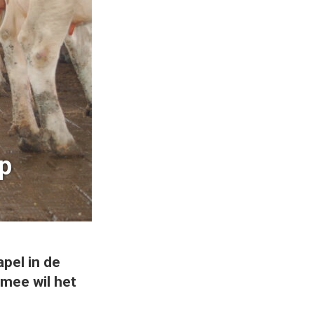
p
pel in de
rmee wil het