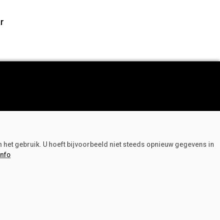
r
Adverteren
Abonneren
n het gebruik. U hoeft bijvoorbeeld niet steeds opnieuw gegevens in
Over ons
info
Contact