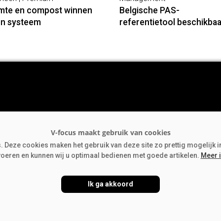
te en compost winnen
Belgische PAS-
én systeem
referentietool beschikbaa
rgrond
jfsnieuws
 Deze cookies maken het gebruik van deze site zo prettig mogelijk i
mn
voeren en kunnen wij u optimaal bedienen met goede artikelen.
Meer 
Ik ga akkoord
V-FOCUS.NL
|
DISCLAIMER
|
PRIVACY
|
AGRIMEDIA