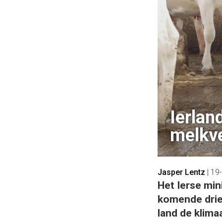
Ierlan
melkv
Jasper Lentz
|
19
Het Ierse mi
komende drie 
land de klima