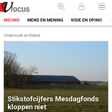
Spring
naar
inhoud
NIEUWS
MENS EN MENING
VISIE EN OPINIE
Onderzoek en Beleid
Stikstofcijfers Mesdagfonds
kloppen niet