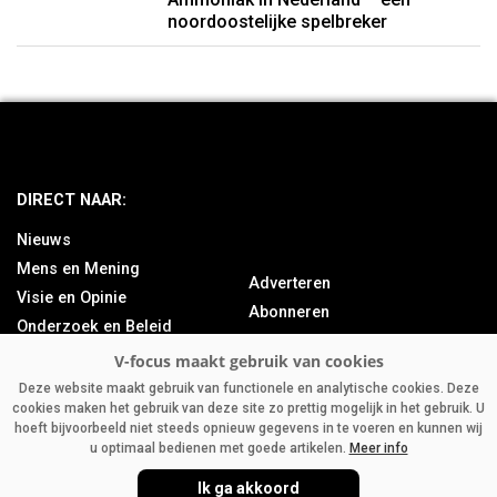
noordoostelijke spelbreker
DIRECT NAAR:
Nieuws
Mens en Mening
Adverteren
Visie en Opinie
Abonneren
Onderzoek en Beleid
Over ons
Achtergrond
Contact
Bedrijfsnieuws
Deze website maakt gebruik van functionele en analytische cookies. Deze
cookies maken het gebruik van deze site zo prettig mogelijk in het gebruik. U
Column
hoeft bijvoorbeeld niet steeds opnieuw gegevens in te voeren en kunnen wij
u optimaal bedienen met goede artikelen.
Meer info
Ik ga akkoord