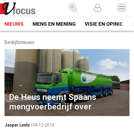
Spring
naar
inhoud
NIEUWS
MENS EN MENING
VISIE EN OPINIE
Bedrijfsnieuws
De Heus neemt Spaans
mengvoerbedrijf over
Jasper Lentz
|
04-12-2019