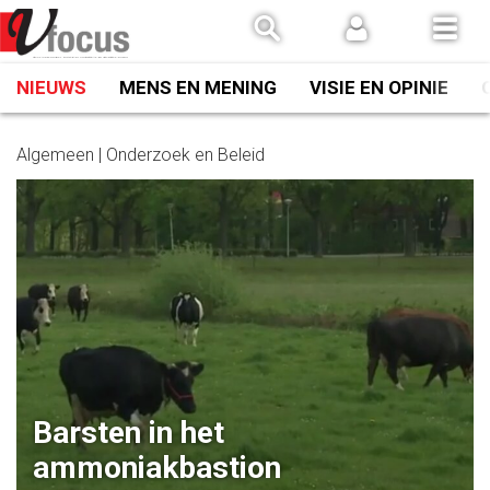
Spring
naar
inhoud
NIEUWS
MENS EN MENING
VISIE EN OPINIE
Algemeen | Onderzoek en Beleid
Barsten in het
ammoniakbastion