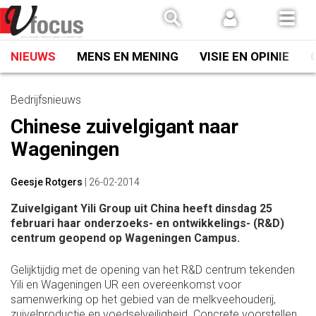
Spring
naar
inhoud
NIEUWS
MENS EN MENING
VISIE EN OPINIE
Bedrijfsnieuws
Chinese zuivelgigant naar
Wageningen
Geesje Rotgers
|
26-02-2014
Zuivelgigant Yili Group uit China heeft dinsdag 25
februari haar onderzoeks- en ontwikkelings- (R&D)
centrum geopend op Wageningen Campus.
Gelijktijdig met de opening van het R&D centrum tekenden
Yili en Wageningen UR een overeenkomst voor
samenwerking op het gebied van de melkveehouderij,
zuivelproductie en voedselveiligheid. Concrete voorstellen